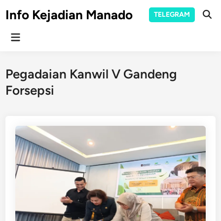
Skip
Info Kejadian Manado
TELEGRAM
to
Ope
Sear
content
Main
Menu
Pegadaian Kanwil V Gandeng
Forsepsi