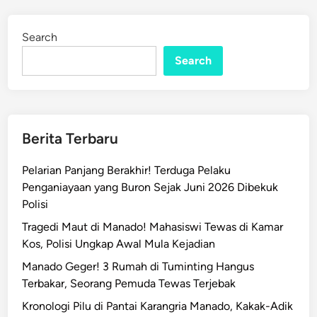
a
d
n
i
Search
n
K
Search
a
n
w
i
l
Berita Terbaru
V
M
Pelarian Panjang Berakhir! Terduga Pelaku
a
Penganiayaan yang Buron Sejak Juni 2026 Dibekuk
n
Polisi
a
Tragedi Maut di Manado! Mahasiswi Tewas di Kamar
d
Kos, Polisi Ungkap Awal Mula Kejadian
o
G
Manado Geger! 3 Rumah di Tuminting Hangus
a
Terbakar, Seorang Pemuda Tewas Terjebak
n
Kronologi Pilu di Pantai Karangria Manado, Kakak-Adik
d