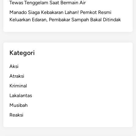
Tewas Tenggelam Saat Bermain Air
e
Manado Siaga Kebakaran Lahan! Pemkot Resmi
n
Keluarkan Edaran, Pembakar Sampah Bakal Ditindak
g
F
o
r
s
Kategori
e
p
Aksi
s
Atraksi
i
Kriminal
,
B
Lakalantas
a
Musibah
n
Reaksi
g
u
n