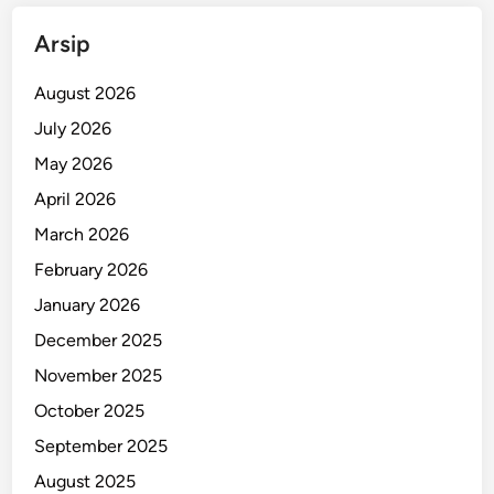
B
a
Arsip
n
k
August 2026
S
July 2026
a
May 2026
m
p
April 2026
a
March 2026
h
February 2026
!
January 2026
December 2025
November 2025
October 2025
September 2025
August 2025