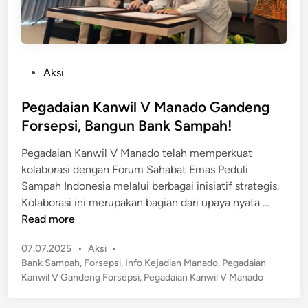
P
Aksi
o
s
Pegadaian Kanwil V Manado Gandeng
t
Forsepsi, Bangun Bank Sampah!
e
Pegadaian Kanwil V Manado telah memperkuat
d
kolaborasi dengan Forum Sahabat Emas Peduli
i
Sampah Indonesia melalui berbagai inisiatif strategis.
n
P
Kolaborasi ini merupakan bagian dari upaya nyata …
e
Read more
g
P
07.07.2025
•
Aksi
•
a
o
Bank Sampah
,
Forsepsi
,
Info Kejadian Manado
,
Pegadaian
d
s
Kanwil V Gandeng Forsepsi
,
Pegadaian Kanwil V Manado
a
t
i
e