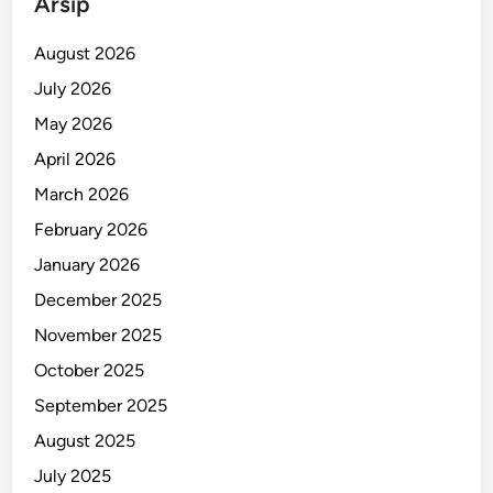
Arsip
2
0
August 2026
2
July 2026
5
May 2026
d
i
April 2026
M
March 2026
a
February 2026
n
a
January 2026
d
December 2025
o
November 2025
!
October 2025
September 2025
August 2025
July 2025