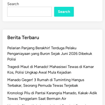
n
a
Search
h
Search
I
d
a
m
a
Berita Terbaru
n
?
Pelarian Panjang Berakhir! Terduga Pelaku
J
Penganiayaan yang Buron Sejak Juni 2026 Dibekuk
a
Polisi
n
Tragedi Maut di Manado! Mahasiswi Tewas di Kamar
g
Kos, Polisi Ungkap Awal Mula Kejadian
a
Manado Geger! 3 Rumah di Tuminting Hangus
n
Terbakar, Seorang Pemuda Tewas Terjebak
L
e
Kronologi Pilu di Pantai Karangria Manado, Kakak-Adik
w
Tewas Tenggelam Saat Bermain Air
a