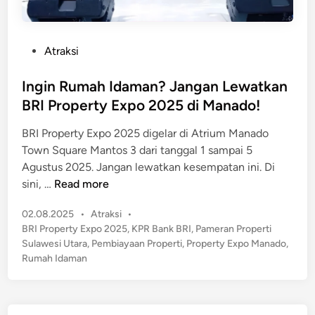
P
Atraksi
o
s
Ingin Rumah Idaman? Jangan Lewatkan
t
BRI Property Expo 2025 di Manado!
e
BRI Property Expo 2025 digelar di Atrium Manado
d
Town Square Mantos 3 dari tanggal 1 sampai 5
i
Agustus 2025. Jangan lewatkan kesempatan ini. Di
n
I
sini, …
Read more
n
P
02.08.2025
•
Atraksi
•
g
o
BRI Property Expo 2025
,
KPR Bank BRI
,
Pameran Properti
i
s
Sulawesi Utara
,
Pembiayaan Properti
,
Property Expo Manado
,
n
t
Rumah Idaman
R
e
u
d
m
i