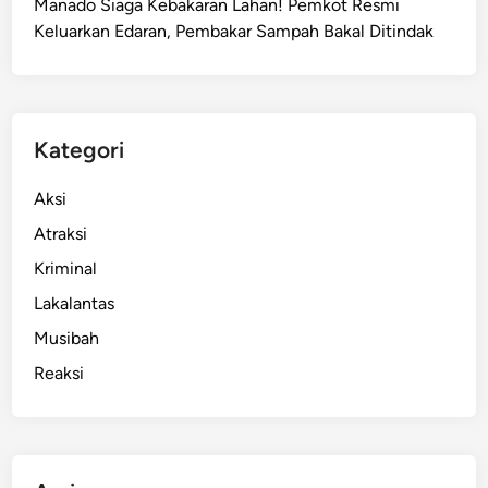
Manado Siaga Kebakaran Lahan! Pemkot Resmi
t
Keluarkan Edaran, Pembakar Sampah Bakal Ditindak
k
a
n
B
R
Kategori
I
P
Aksi
r
Atraksi
o
Kriminal
p
e
Lakalantas
r
Musibah
t
Reaksi
y
E
x
p
o