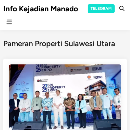
Skip
Info Kejadian Manado
TELEGRAM
to
Ope
Sear
content
Main
Menu
Pameran Properti Sulawesi Utara