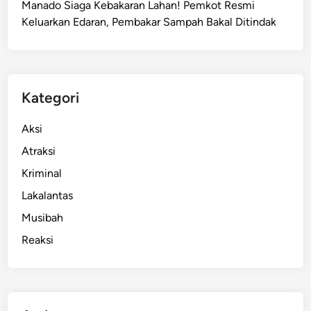
Manado Siaga Kebakaran Lahan! Pemkot Resmi
e
Keluarkan Edaran, Pembakar Sampah Bakal Ditindak
s
i
d
i
M
Kategori
a
n
Aksi
a
Atraksi
d
Kriminal
o
,
Lakalantas
I
Musibah
n
Reaksi
i
K
e
s
a