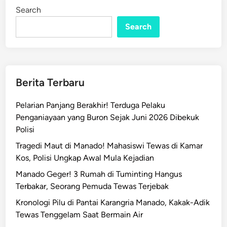
l
i
Search
n
i
s
Search
i
T
e
r
Berita Terbaru
t
i
Pelarian Panjang Berakhir! Terduga Pelaku
m
Penganiayaan yang Buron Sejak Juni 2026 Dibekuk
p
Polisi
a
Tragedi Maut di Manado! Mahasiswi Tewas di Kamar
K
Kos, Polisi Ungkap Awal Mula Kejadian
a
n
Manado Geger! 3 Rumah di Tuminting Hangus
o
Terbakar, Seorang Pemuda Tewas Terjebak
p
Kronologi Pilu di Pantai Karangria Manado, Kakak-Adik
i
Tewas Tenggelam Saat Bermain Air
B