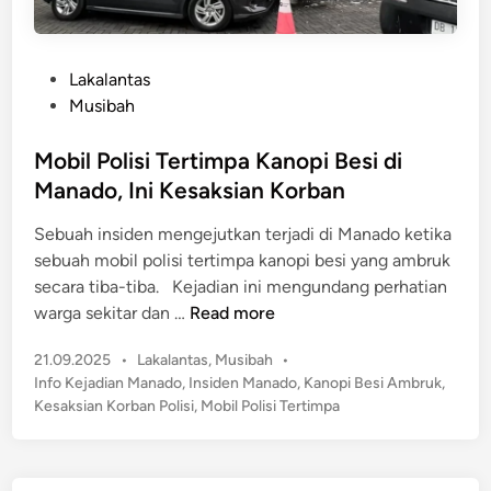
P
Lakalantas
o
Musibah
s
t
Mobil Polisi Tertimpa Kanopi Besi di
e
Manado, Ini Kesaksian Korban
d
Sebuah insiden mengejutkan terjadi di Manado ketika
i
sebuah mobil polisi tertimpa kanopi besi yang ambruk
n
secara tiba-tiba. Kejadian ini mengundang perhatian
M
warga sekitar dan …
Read more
o
P
21.09.2025
•
Lakalantas
,
Musibah
•
b
o
Info Kejadian Manado
,
Insiden Manado
,
Kanopi Besi Ambruk
,
i
s
Kesaksian Korban Polisi
,
Mobil Polisi Tertimpa
l
t
P
e
o
d