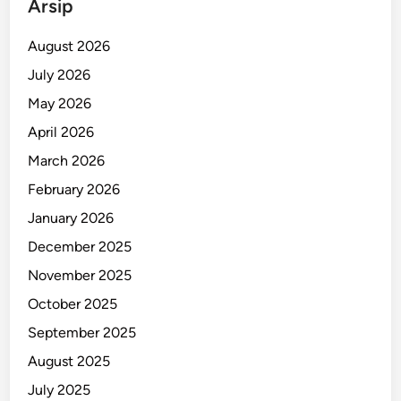
Arsip
k
s
August 2026
i
July 2026
a
May 2026
n
K
April 2026
o
March 2026
r
February 2026
b
a
January 2026
n
December 2025
November 2025
October 2025
September 2025
August 2025
July 2025