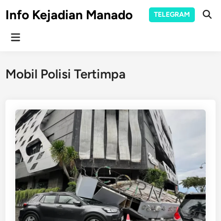
Skip
Info Kejadian Manado
TELEGRAM
to
Ope
Sear
content
Main
Menu
Mobil Polisi Tertimpa