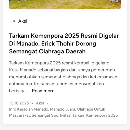
P
Aksi
o
s
Tarkam Kemenpora 2025 Resmi Digelar
t
Di Manado, Erick Thohir Dorong
e
Semangat Olahraga Daerah
d
i
Tarkam Kemenpora 2025 resmi kembali digelar di
n
Kota Manado sebagai bagian dari upaya pemerintah
menumbuhkan semangat olahraga dan kebersamaan
antarwarga. Kejuaraan tahun ini menyuguhkan
T
berbagai …
Read more
a
P
10.10.2025
•
Aksi
•
r
o
Info Kejadian Manado
,
Manado Juara
,
Olahraga Untuk
k
s
Masyarakat
,
Semangat Sportivitas
,
Tarkam Kemenpora 2025
a
t
m
e