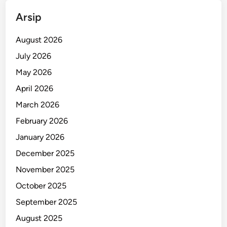
k
Arsip
T
h
August 2026
o
July 2026
h
May 2026
i
r
April 2026
D
March 2026
o
February 2026
r
o
January 2026
n
December 2025
g
November 2025
S
e
October 2025
m
September 2025
a
August 2025
n