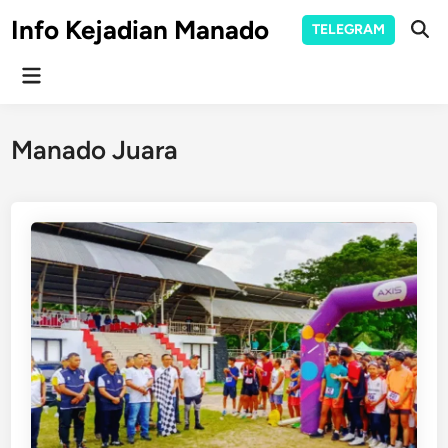
Skip
Info Kejadian Manado
TELEGRAM
to
Ope
Sear
content
Main
Menu
Manado Juara