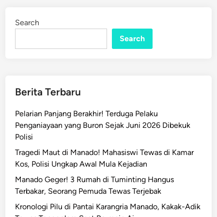
K
d
e
i
Search
n
m
e
Search
n
p
o
r
Berita Terbaru
a
2
Pelarian Panjang Berakhir! Terduga Pelaku
0
Penganiayaan yang Buron Sejak Juni 2026 Dibekuk
2
Polisi
5
Tragedi Maut di Manado! Mahasiswi Tewas di Kamar
R
Kos, Polisi Ungkap Awal Mula Kejadian
e
s
Manado Geger! 3 Rumah di Tuminting Hangus
m
Terbakar, Seorang Pemuda Tewas Terjebak
i
Kronologi Pilu di Pantai Karangria Manado, Kakak-Adik
D