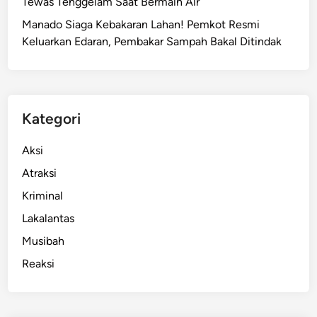
Tewas Tenggelam Saat Bermain Air
i
Manado Siaga Kebakaran Lahan! Pemkot Resmi
g
Keluarkan Edaran, Pembakar Sampah Bakal Ditindak
e
l
a
r
D
Kategori
i
M
Aksi
a
Atraksi
n
Kriminal
a
d
Lakalantas
o
Musibah
,
Reaksi
E
r
i
c