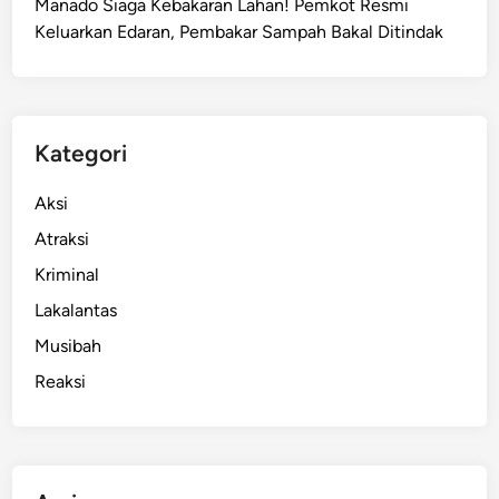
Manado Siaga Kebakaran Lahan! Pemkot Resmi
l
Keluarkan Edaran, Pembakar Sampah Bakal Ditindak
a
p
A
p
i
Kategori
,
K
Aksi
e
Atraksi
r
Kriminal
u
g
Lakalantas
i
Musibah
a
Reaksi
n
C
a
p
a