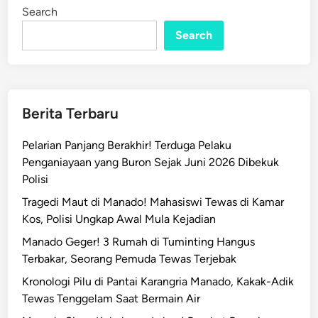
n
m
Search
d
Search
a
m
X
I
I
Berita Terbaru
I
M
Pelarian Panjang Berakhir! Terduga Pelaku
e
Penganiayaan yang Buron Sejak Juni 2026 Dibekuk
r
Polisi
d
Tragedi Maut di Manado! Mahasiswi Tewas di Kamar
e
Kos, Polisi Ungkap Awal Mula Kejadian
k
Manado Geger! 3 Rumah di Tuminting Hangus
a
Terbakar, Seorang Pemuda Tewas Terjebak
D
i
Kronologi Pilu di Pantai Karangria Manado, Kakak-Adik
l
Tewas Tenggelam Saat Bermain Air
a