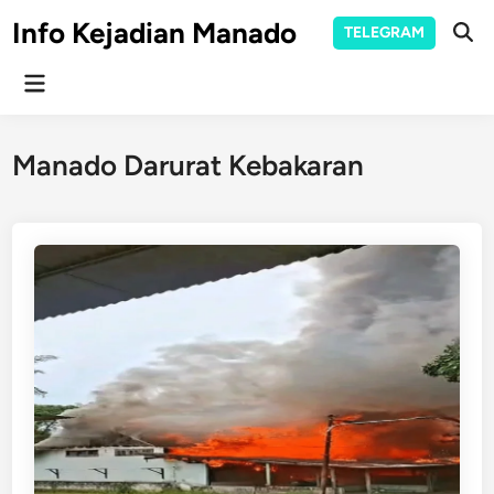
Skip
Info Kejadian Manado
TELEGRAM
to
Ope
Sear
content
Main
Menu
Manado Darurat Kebakaran