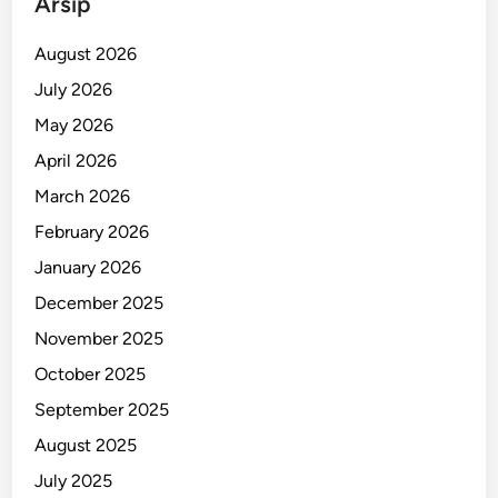
Arsip
i
M
August 2026
i
July 2026
l
May 2026
i
a
April 2026
r
March 2026
a
February 2026
n
R
January 2026
u
December 2025
p
November 2025
i
a
October 2025
h
September 2025
August 2025
July 2025