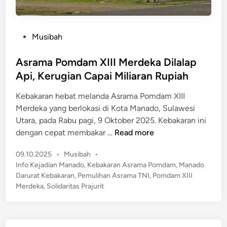
P
Musibah
o
s
Asrama Pomdam XIII Merdeka Dilalap
t
Api, Kerugian Capai Miliaran Rupiah
e
Kebakaran hebat melanda Asrama Pomdam XIII
d
Merdeka yang berlokasi di Kota Manado, Sulawesi
i
Utara, pada Rabu pagi, 9 Oktober 2025. Kebakaran ini
n
A
dengan cepat membakar …
Read more
s
P
09.10.2025
•
Musibah
•
r
o
Info Kejadian Manado
,
Kebakaran Asrama Pomdam
,
Manado
a
s
Darurat Kebakaran
,
Pemulihan Asrama TNI
,
Pomdam XIII
m
t
Merdeka
,
Solidaritas Prajurit
a
e
P
d
o
i