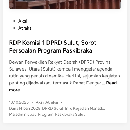
P
Aksi
o
Atraksi
s
t
RDP Komisi 1 DPRD Sulut, Soroti
e
Persoalan Program Paskibraka
d
Dewan Perwakilan Rakyat Daerah (DPRD) Provinsi
i
Sulawesi Utara (Sulut) kembali menggelar agenda
n
rutin yang penuh dinamika. Hari ini, sejumlah kegiatan
R
penting dijadwalkan, termasuk Rapat Dengar …
Read
D
more
P
P
13.10.2025
•
Aksi
,
Atraksi
•
K
o
Dana Hibah 2025
,
DPRD Sulut
,
Info Kejadian Manado
,
o
s
Maladministrasi Program
,
Paskibraka Sulut
m
t
i
e