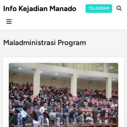
Skip
Info Kejadian Manado
TELEGRAM
to
Ope
Sear
content
Main
Menu
Maladministrasi Program