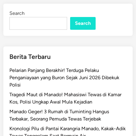
s
d
i
i
Search
n
1
Search
D
P
R
D
S
Berita Terbaru
u
l
Pelarian Panjang Berakhir! Terduga Pelaku
u
Penganiayaan yang Buron Sejak Juni 2026 Dibekuk
t
Polisi
,
Tragedi Maut di Manado! Mahasiswi Tewas di Kamar
S
Kos, Polisi Ungkap Awal Mula Kejadian
o
r
Manado Geger! 3 Rumah di Tuminting Hangus
o
Terbakar, Seorang Pemuda Tewas Terjebak
t
Kronologi Pilu di Pantai Karangria Manado, Kakak-Adik
i
Tewas Tenggelam Saat Bermain Air