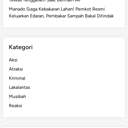
P
Manado Siaga Kebakaran Lahan! Pemkot Resmi
e
Keluarkan Edaran, Pembakar Sampah Bakal Ditindak
r
s
o
a
l
Kategori
a
n
Aksi
P
Atraksi
r
Kriminal
o
g
Lakalantas
r
Musibah
a
Reaksi
m
P
a
s