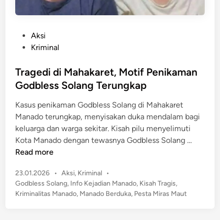
P
Aksi
o
Kriminal
s
t
Tragedi di Mahakaret, Motif Penikaman
e
Godbless Solang Terungkap
d
Kasus penikaman Godbless Solang di Mahakaret
i
Manado terungkap, menyisakan duka mendalam bagi
n
keluarga dan warga sekitar. Kisah pilu menyelimuti
T
Kota Manado dengan tewasnya Godbless Solang …
r
Read more
a
P
23.01.2026
•
Aksi
,
Kriminal
•
g
o
Godbless Solang
,
Info Kejadian Manado
,
Kisah Tragis
,
e
s
Kriminalitas Manado
,
Manado Berduka
,
Pesta Miras Maut
d
t
i
e