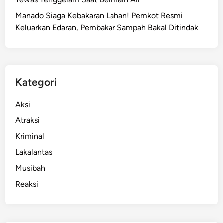
n
Manado Siaga Kebakaran Lahan! Pemkot Resmi
i
Keluarkan Edaran, Pembakar Sampah Bakal Ditindak
k
a
m
a
n
Kategori
G
o
Aksi
d
Atraksi
b
Kriminal
l
e
Lakalantas
s
Musibah
s
Reaksi
S
o
l
a