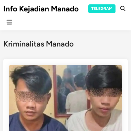
Skip
Info Kejadian Manado
TELEGRAM
to
Ope
Sear
content
Main
Menu
Kriminalitas Manado