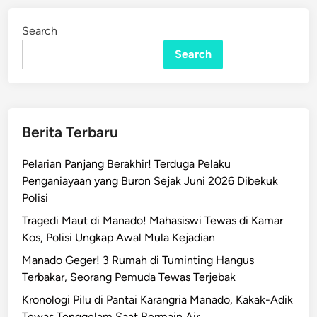
d
d
i
i
Search
n
M
Search
a
h
a
k
a
Berita Terbaru
r
e
Pelarian Panjang Berakhir! Terduga Pelaku
t
Penganiayaan yang Buron Sejak Juni 2026 Dibekuk
,
Polisi
M
Tragedi Maut di Manado! Mahasiswi Tewas di Kamar
o
Kos, Polisi Ungkap Awal Mula Kejadian
t
i
Manado Geger! 3 Rumah di Tuminting Hangus
f
Terbakar, Seorang Pemuda Tewas Terjebak
P
Kronologi Pilu di Pantai Karangria Manado, Kakak-Adik
e
Tewas Tenggelam Saat Bermain Air