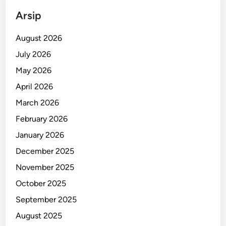
n
Arsip
g
T
August 2026
e
July 2026
r
May 2026
u
n
April 2026
g
March 2026
k
February 2026
a
p
January 2026
December 2025
November 2025
October 2025
September 2025
August 2025