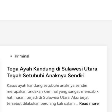
P
Kriminal
o
s
Tega Ayah Kandung di Sulawesi Utara
t
Tegah Setubuhi Anaknya Sendiri
e
Kasus ayah kandung setubuhi anaknya sendiri
d
merupakan tindakan kriminal yang sangat mencabik
i
hati nurani terjadi di Sulawesi Utara. Aksi bejat
n
T
tersebut dilakukan berulang kali dalam …
Read more
e