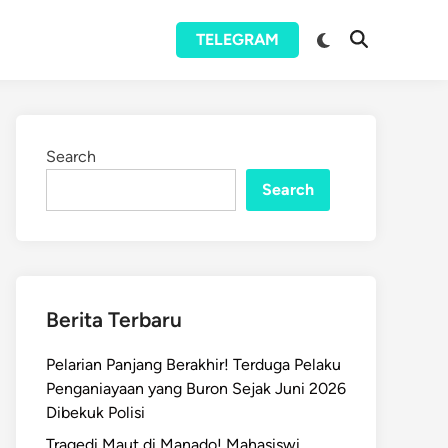
Switch
TELEGRAM
Open
to
Search
dark
mode
Search
Search
Berita Terbaru
Pelarian Panjang Berakhir! Terduga Pelaku
Penganiayaan yang Buron Sejak Juni 2026
Dibekuk Polisi
Tragedi Maut di Manado! Mahasiswi