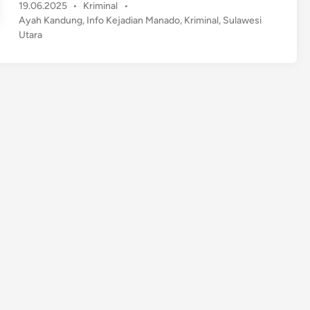
P
19.06.2025
•
Kriminal
•
g
o
Ayah Kandung
,
Info Kejadian Manado
,
Kriminal
,
Sulawesi
a
s
Utara
A
t
y
e
a
d
h
i
n
K
a
n
d
u
n
g
d
i
S
u
l
a