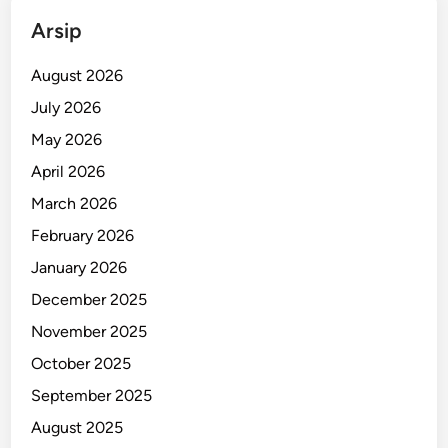
r
Arsip
o
y
August 2026
e
July 2026
k
May 2026
I
s
April 2026
D
March 2026
B
February 2026
d
i
January 2026
U
December 2025
n
November 2025
s
r
October 2025
a
September 2025
t
August 2025