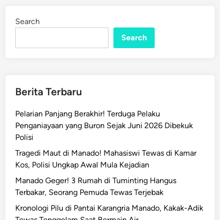
M
d
a
i
Search
n
n
Search
a
d
o
T
e
Berita Terbaru
r
i
Pelarian Panjang Berakhir! Terduga Pelaku
m
Penganiayaan yang Buron Sejak Juni 2026 Dibekuk
a
Polisi
E
Tragedi Maut di Manado! Mahasiswi Tewas di Kamar
m
Kos, Polisi Ungkap Awal Mula Kejadian
p
a
Manado Geger! 3 Rumah di Tuminting Hangus
t
Terbakar, Seorang Pemuda Tewas Terjebak
B
Kronologi Pilu di Pantai Karangria Manado, Kakak-Adik
e
Tewas Tenggelam Saat Bermain Air