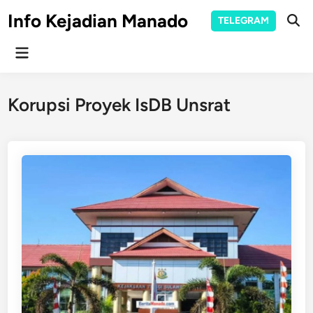
Skip
Info Kejadian Manado
TELEGRAM
to
Ope
Sear
content
Main
Menu
Korupsi Proyek IsDB Unsrat