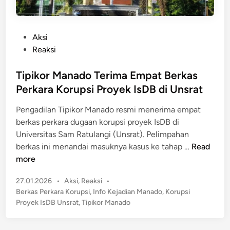
P
Aksi
o
Reaksi
s
t
Tipikor Manado Terima Empat Berkas
e
Perkara Korupsi Proyek IsDB di Unsrat
d
Pengadilan Tipikor Manado resmi menerima empat
i
berkas perkara dugaan korupsi proyek IsDB di
n
Universitas Sam Ratulangi (Unsrat). Pelimpahan
T
berkas ini menandai masuknya kasus ke tahap …
Read
i
more
p
P
27.01.2026
•
Aksi
,
Reaksi
•
i
o
Berkas Perkara Korupsi
,
Info Kejadian Manado
,
Korupsi
k
s
Proyek IsDB Unsrat
,
Tipikor Manado
o
t
r
e