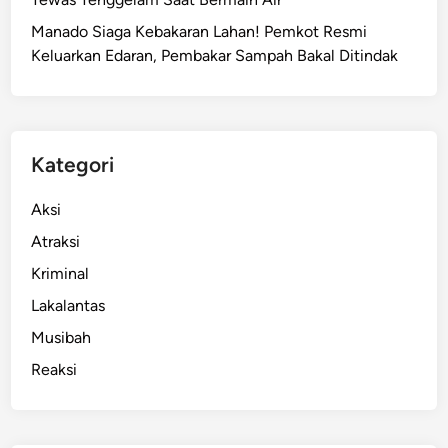
r
Manado Siaga Kebakaran Lahan! Pemkot Resmi
k
Keluarkan Edaran, Pembakar Sampah Bakal Ditindak
a
s
P
e
r
Kategori
k
a
Aksi
r
Atraksi
a
Kriminal
K
o
Lakalantas
r
Musibah
u
Reaksi
p
s
i
P