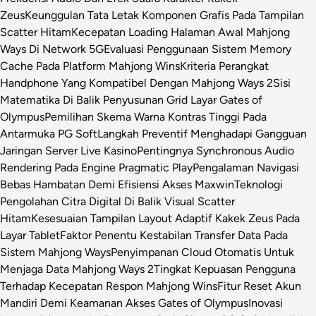
Zeus
Keunggulan Tata Letak Komponen Grafis Pada Tampilan
Scatter Hitam
Kecepatan Loading Halaman Awal Mahjong
Ways Di Network 5G
Evaluasi Penggunaan Sistem Memory
Cache Pada Platform Mahjong Wins
Kriteria Perangkat
Handphone Yang Kompatibel Dengan Mahjong Ways 2
Sisi
Matematika Di Balik Penyusunan Grid Layar Gates of
Olympus
Pemilihan Skema Warna Kontras Tinggi Pada
Antarmuka PG Soft
Langkah Preventif Menghadapi Gangguan
Jaringan Server Live Kasino
Pentingnya Synchronous Audio
Rendering Pada Engine Pragmatic Play
Pengalaman Navigasi
Bebas Hambatan Demi Efisiensi Akses Maxwin
Teknologi
Pengolahan Citra Digital Di Balik Visual Scatter
Hitam
Kesesuaian Tampilan Layout Adaptif Kakek Zeus Pada
Layar Tablet
Faktor Penentu Kestabilan Transfer Data Pada
Sistem Mahjong Ways
Penyimpanan Cloud Otomatis Untuk
Menjaga Data Mahjong Ways 2
Tingkat Kepuasan Pengguna
Terhadap Kecepatan Respon Mahjong Wins
Fitur Reset Akun
Mandiri Demi Keamanan Akses Gates of Olympus
Inovasi