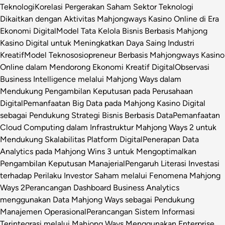
Teknologi
Korelasi Pergerakan Saham Sektor Teknologi
Dikaitkan dengan Aktivitas Mahjongways Kasino Online di Era
Ekonomi Digital
Model Tata Kelola Bisnis Berbasis Mahjong
Kasino Digital untuk Meningkatkan Daya Saing Industri
Kreatif
Model Teknososiopreneur Berbasis Mahjongways Kasino
Online dalam Mendorong Ekonomi Kreatif Digital
Observasi
Business Intelligence melalui Mahjong Ways dalam
Mendukung Pengambilan Keputusan pada Perusahaan
Digital
Pemanfaatan Big Data pada Mahjong Kasino Digital
sebagai Pendukung Strategi Bisnis Berbasis Data
Pemanfaatan
Cloud Computing dalam Infrastruktur Mahjong Ways 2 untuk
Mendukung Skalabilitas Platform Digital
Penerapan Data
Analytics pada Mahjong Wins 3 untuk Mengoptimalkan
Pengambilan Keputusan Manajerial
Pengaruh Literasi Investasi
terhadap Perilaku Investor Saham melalui Fenomena Mahjong
Ways 2
Perancangan Dashboard Business Analytics
menggunakan Data Mahjong Ways sebagai Pendukung
Manajemen Operasional
Perancangan Sistem Informasi
Terintegrasi melalui Mahjong Ways Menggunakan Enterprise