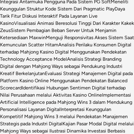
Integrasi Antarmuka Pengguna Pada Sistem PG Soft
Meneliti
Keunggulan Struktur Kode Sistem Dari Pragmatic Play
Daya
Tarik Fitur Diskusi Interaktif Pada Layanan Live
Kasino
Visualisasi Animasi Beresolusi Tinggi Dari Karakter Kakek
Zeus
Sistem Pembagian Beban Server Untuk Menjamin
Ketersediaan Maxwin
Menguji Responsivitas Akses Sistem Saat
Kemunculan Scatter Hitam
Analisis Perilaku Konsumen Digital
terhadap Mahjong Kasino Digital Menggunakan Pendekatan
Technology Acceptance Model
Analisis Strategi Branding
Digital dengan Mahjong Ways sebagai Pendukung Industri
Kreatif Berkelanjutan
Evaluasi Strategi Manajemen Digital pada
Platform Kasino Online Menggunakan Pendekatan Balanced
Scorecard
Identifikasi Hubungan Sentimen Digital terhadap
Nilai Perusahaan melalui Aktivitas Kasino Online
Implementasi
Artificial Intelligence pada Mahjong Wins 3 dalam Mendukung
Personalisasi Layanan Digital
Interpretasi Keunggulan
Kompetitif Mahjong Wins 3 melalui Pendekatan Manajemen
Strategis pada Industri Digital
Kajian Pasar Modal Digital melalui
Mahjong Ways sebagai Ilustrasi Dinamika Investasi Berbasis