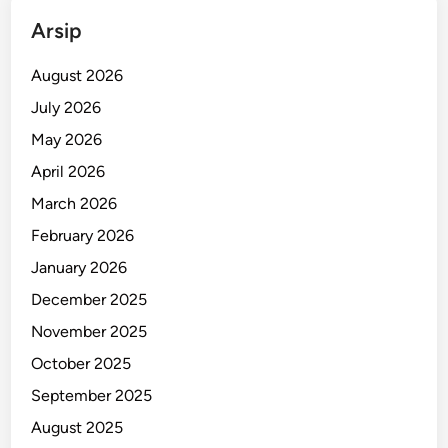
b
Arsip
a
n
August 2026
B
July 2026
a
May 2026
n
j
April 2026
i
March 2026
r
February 2026
B
a
January 2026
n
December 2025
d
November 2025
a
n
October 2025
g
September 2025
S
August 2025
i