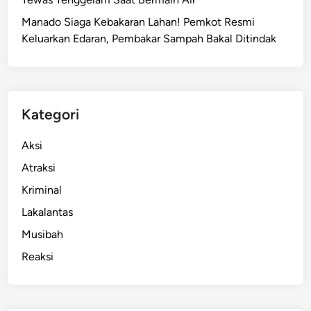
P
Manado Siaga Kebakaran Lahan! Pemkot Resmi
a
Keluarkan Edaran, Pembakar Sampah Bakal Ditindak
s
t
i
k
a
Kategori
n
H
Aksi
a
Atraksi
k
Kriminal
S
i
Lakalantas
p
Musibah
i
Reaksi
l
K
o
r