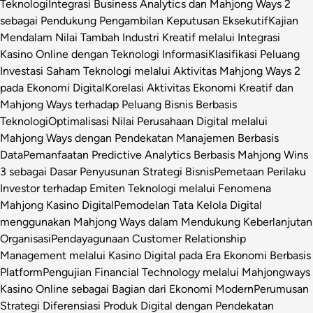
Teknologi
Integrasi Business Analytics dan Mahjong Ways 2
sebagai Pendukung Pengambilan Keputusan Eksekutif
Kajian
Mendalam Nilai Tambah Industri Kreatif melalui Integrasi
Kasino Online dengan Teknologi Informasi
Klasifikasi Peluang
Investasi Saham Teknologi melalui Aktivitas Mahjong Ways 2
pada Ekonomi Digital
Korelasi Aktivitas Ekonomi Kreatif dan
Mahjong Ways terhadap Peluang Bisnis Berbasis
Teknologi
Optimalisasi Nilai Perusahaan Digital melalui
Mahjong Ways dengan Pendekatan Manajemen Berbasis
Data
Pemanfaatan Predictive Analytics Berbasis Mahjong Wins
3 sebagai Dasar Penyusunan Strategi Bisnis
Pemetaan Perilaku
Investor terhadap Emiten Teknologi melalui Fenomena
Mahjong Kasino Digital
Pemodelan Tata Kelola Digital
menggunakan Mahjong Ways dalam Mendukung Keberlanjutan
Organisasi
Pendayagunaan Customer Relationship
Management melalui Kasino Digital pada Era Ekonomi Berbasis
Platform
Pengujian Financial Technology melalui Mahjongways
Kasino Online sebagai Bagian dari Ekonomi Modern
Perumusan
Strategi Diferensiasi Produk Digital dengan Pendekatan