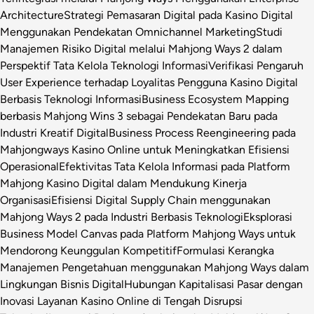
Architecture
Strategi Pemasaran Digital pada Kasino Digital
Menggunakan Pendekatan Omnichannel Marketing
Studi
Manajemen Risiko Digital melalui Mahjong Ways 2 dalam
Perspektif Tata Kelola Teknologi Informasi
Verifikasi Pengaruh
User Experience terhadap Loyalitas Pengguna Kasino Digital
Berbasis Teknologi Informasi
Business Ecosystem Mapping
berbasis Mahjong Wins 3 sebagai Pendekatan Baru pada
Industri Kreatif Digital
Business Process Reengineering pada
Mahjongways Kasino Online untuk Meningkatkan Efisiensi
Operasional
Efektivitas Tata Kelola Informasi pada Platform
Mahjong Kasino Digital dalam Mendukung Kinerja
Organisasi
Efisiensi Digital Supply Chain menggunakan
Mahjong Ways 2 pada Industri Berbasis Teknologi
Eksplorasi
Business Model Canvas pada Platform Mahjong Ways untuk
Mendorong Keunggulan Kompetitif
Formulasi Kerangka
Manajemen Pengetahuan menggunakan Mahjong Ways dalam
Lingkungan Bisnis Digital
Hubungan Kapitalisasi Pasar dengan
Inovasi Layanan Kasino Online di Tengah Disrupsi