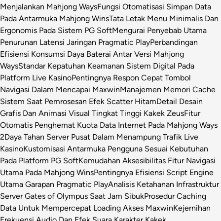
Menjalankan Mahjong Ways
Fungsi Otomatisasi Simpan Data
Pada Antarmuka Mahjong Wins
Tata Letak Menu Minimalis Dan
Ergonomis Pada Sistem PG Soft
Mengurai Penyebab Utama
Penurunan Latensi Jaringan Pragmatic Play
Perbandingan
Efisiensi Konsumsi Daya Baterai Antar Versi Mahjong
Ways
Standar Kepatuhan Keamanan Sistem Digital Pada
Platform Live Kasino
Pentingnya Respon Cepat Tombol
Navigasi Dalam Mencapai Maxwin
Manajemen Memori Cache
Sistem Saat Pemrosesan Efek Scatter Hitam
Detail Desain
Grafis Dan Animasi Visual Tingkat Tinggi Kakek Zeus
Fitur
Otomatis Penghemat Kuota Data Internet Pada Mahjong Ways
2
Daya Tahan Server Pusat Dalam Menampung Trafik Live
Kasino
Kustomisasi Antarmuka Pengguna Sesuai Kebutuhan
Pada Platform PG Soft
Kemudahan Aksesibilitas Fitur Navigasi
Utama Pada Mahjong Wins
Pentingnya Efisiensi Script Engine
Utama Garapan Pragmatic Play
Analisis Ketahanan Infrastruktur
Server Gates of Olympus Saat Jam Sibuk
Prosedur Caching
Data Untuk Mempercepat Loading Akses Maxwin
Kejernihan
Frekuensi Audio Dan Efek Suara Karakter Kakek