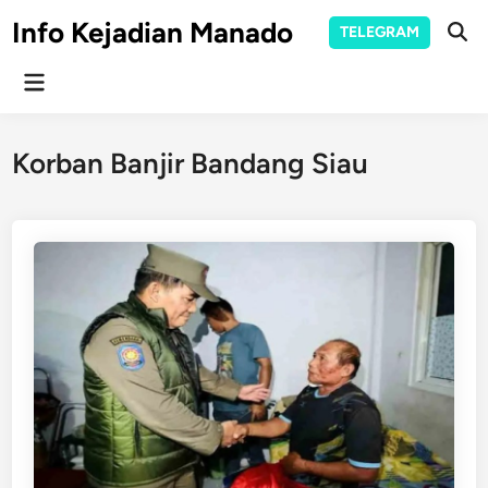
Skip
Info Kejadian Manado
TELEGRAM
to
Ope
Sear
content
Main
Menu
Korban Banjir Bandang Siau