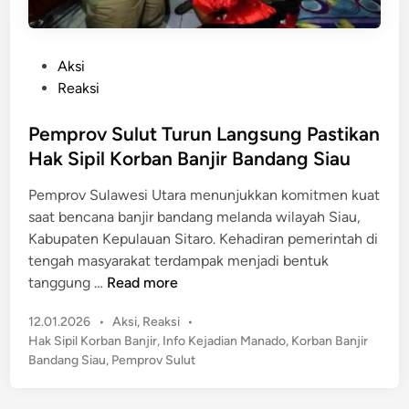
P
Aksi
o
Reaksi
s
t
Pemprov Sulut Turun Langsung Pastikan
e
Hak Sipil Korban Banjir Bandang Siau
d
Pemprov Sulawesi Utara menunjukkan komitmen kuat
i
saat bencana banjir bandang melanda wilayah Siau,
n
Kabupaten Kepulauan Sitaro. Kehadiran pemerintah di
tengah masyarakat terdampak menjadi bentuk
P
tanggung …
Read more
e
P
12.01.2026
•
Aksi
,
Reaksi
•
m
o
Hak Sipil Korban Banjir
,
Info Kejadian Manado
,
Korban Banjir
p
s
Bandang Siau
,
Pemprov Sulut
r
t
o
e