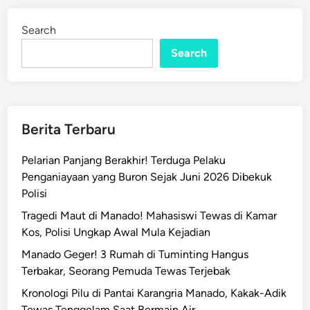
v
d
S
i
Search
n
u
l
Search
u
t
T
u
Berita Terbaru
r
u
Pelarian Panjang Berakhir! Terduga Pelaku
n
Penganiayaan yang Buron Sejak Juni 2026 Dibekuk
L
Polisi
a
Tragedi Maut di Manado! Mahasiswi Tewas di Kamar
n
Kos, Polisi Ungkap Awal Mula Kejadian
g
s
Manado Geger! 3 Rumah di Tuminting Hangus
u
Terbakar, Seorang Pemuda Tewas Terjebak
n
Kronologi Pilu di Pantai Karangria Manado, Kakak-Adik
g
Tewas Tenggelam Saat Bermain Air