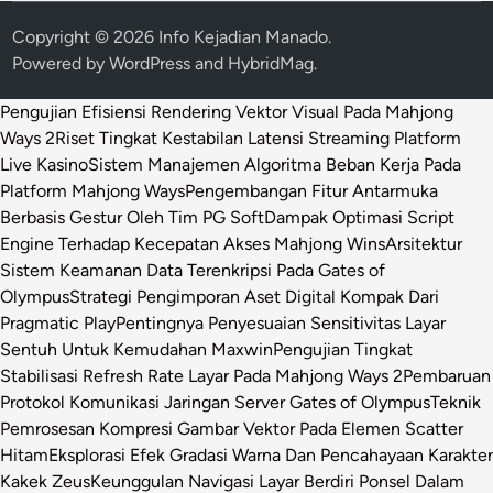
Copyright © 2026
Info Kejadian Manado
.
Powered by
WordPress
and
HybridMag
.
Pengujian Efisiensi Rendering Vektor Visual Pada Mahjong
Ways 2
Riset Tingkat Kestabilan Latensi Streaming Platform
Live Kasino
Sistem Manajemen Algoritma Beban Kerja Pada
Platform Mahjong Ways
Pengembangan Fitur Antarmuka
Berbasis Gestur Oleh Tim PG Soft
Dampak Optimasi Script
Engine Terhadap Kecepatan Akses Mahjong Wins
Arsitektur
Sistem Keamanan Data Terenkripsi Pada Gates of
Olympus
Strategi Pengimporan Aset Digital Kompak Dari
Pragmatic Play
Pentingnya Penyesuaian Sensitivitas Layar
Sentuh Untuk Kemudahan Maxwin
Pengujian Tingkat
Stabilisasi Refresh Rate Layar Pada Mahjong Ways 2
Pembaruan
Protokol Komunikasi Jaringan Server Gates of Olympus
Teknik
Pemrosesan Kompresi Gambar Vektor Pada Elemen Scatter
Hitam
Eksplorasi Efek Gradasi Warna Dan Pencahayaan Karakter
Kakek Zeus
Keunggulan Navigasi Layar Berdiri Ponsel Dalam