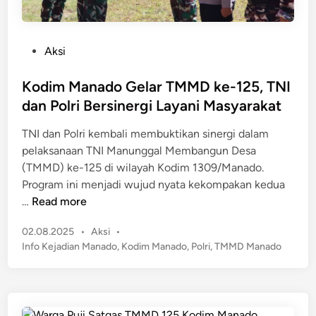
P
Aksi
o
s
Kodim Manado Gelar TMMD ke-125, TNI
t
dan Polri Bersinergi Layani Masyarakat
e
TNI dan Polri kembali membuktikan sinergi dalam
d
pelaksanaan TNI Manunggal Membangun Desa
i
(TMMD) ke-125 di wilayah Kodim 1309/Manado.
n
Program ini menjadi wujud nyata kekompakan kedua
K
…
Read more
o
P
02.08.2025
•
Aksi
•
d
o
Info Kejadian Manado
,
Kodim Manado
,
Polri
,
TMMD Manado
i
s
m
t
M
e
a
d