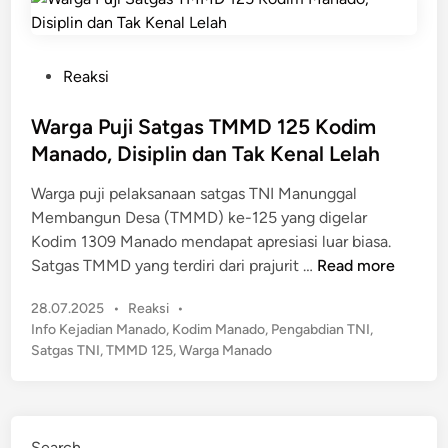
n
i
n
a
d
P
o
Reaksi
o
G
s
Warga Puji Satgas TMMD 125 Kodim
e
t
l
Manado, Disiplin dan Tak Kenal Lelah
e
a
Warga puji pelaksanaan satgas TNI Manunggal
d
r
Membangun Desa (TMMD) ke-125 yang digelar
i
T
Kodim 1309 Manado mendapat apresiasi luar biasa.
n
M
W
Satgas TMMD yang terdiri dari prajurit …
Read more
M
a
D
P
28.07.2025
•
Reaksi
•
r
k
o
Info Kejadian Manado
,
Kodim Manado
,
Pengabdian TNI
,
g
e
s
Satgas TNI
,
TMMD 125
,
Warga Manado
a
-
t
P
1
e
u
2
d
j
i
5
Search