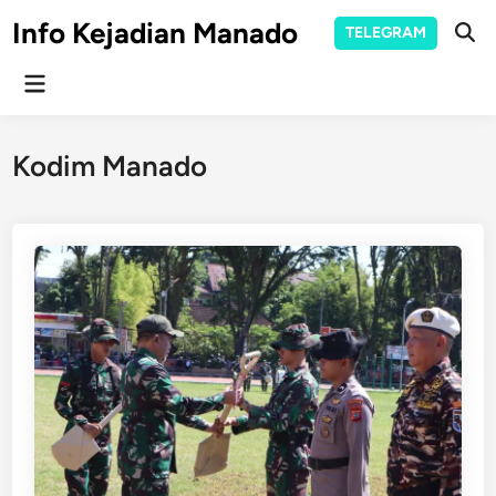
Skip
Info Kejadian Manado
TELEGRAM
to
Ope
Sear
content
Main
Menu
Kodim Manado