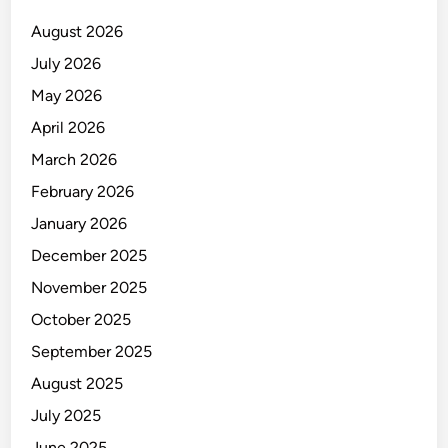
T
t
a
August 2026
k
July 2026
K
May 2026
e
n
April 2026
a
March 2026
l
February 2026
L
e
January 2026
l
December 2025
a
November 2025
h
October 2025
September 2025
August 2025
July 2025
June 2025