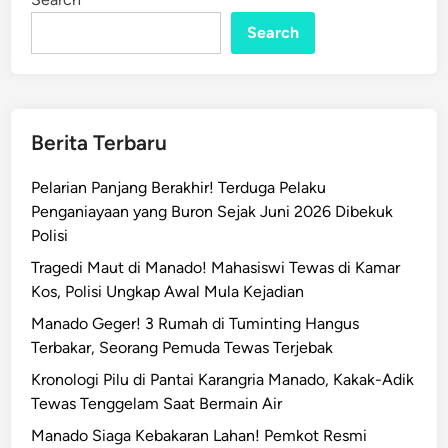
n
i
,
Search
S
T
a
N
t
I
g
d
a
a
Berita Terbaru
s
n
T
P
Pelarian Panjang Berakhir! Terduga Pelaku
M
o
Penganiayaan yang Buron Sejak Juni 2026 Dibekuk
M
l
Polisi
D
r
Tragedi Maut di Manado! Mahasiswi Tewas di Kamar
1
i
Kos, Polisi Ungkap Awal Mula Kejadian
2
B
5
Manado Geger! 3 Rumah di Tuminting Hangus
e
K
Terbakar, Seorang Pemuda Tewas Terjebak
r
o
s
Kronologi Pilu di Pantai Karangria Manado, Kakak-Adik
d
i
Tewas Tenggelam Saat Bermain Air
i
n
Manado Siaga Kebakaran Lahan! Pemkot Resmi
m
e