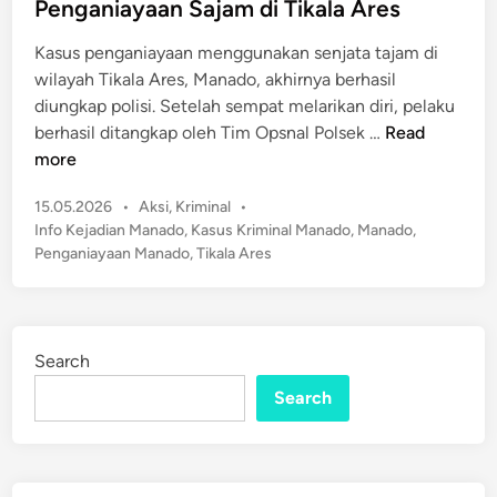
e
Penganiayaan Sajam di Tikala Ares
i
d
s
Kasus penganiayaan menggunakan senjata tajam di
i
w
wilayah Tikala Ares, Manado, akhirnya berhasil
n
i
diungkap polisi. Setelah sempat melarikan diri, pelaku
T
P
berhasil ditangkap oleh Tim Opsnal Polsek …
Read
e
e
more
w
l
a
P
15.05.2026
•
Aksi
,
Kriminal
•
a
o
s
Info Kejadian Manado
,
Kasus Kriminal Manado
,
Manado
,
r
s
Penganiayaan Manado
,
Tikala Ares
d
i
t
i
a
e
K
n
d
a
B
i
Search
m
n
e
a
Search
r
r
a
K
k
o
h
s