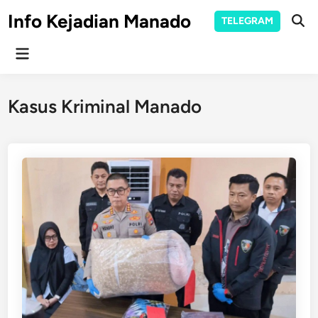
Skip
Info Kejadian Manado
TELEGRAM
to
Ope
Sear
content
Main
Menu
Kasus Kriminal Manado