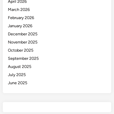
April 2026
m
March 2026
d
February 2026
i
T
January 2026
i
December 2025
k
November 2025
a
l
October 2025
a
September 2025
A
August 2025
r
e
July 2025
s
June 2025