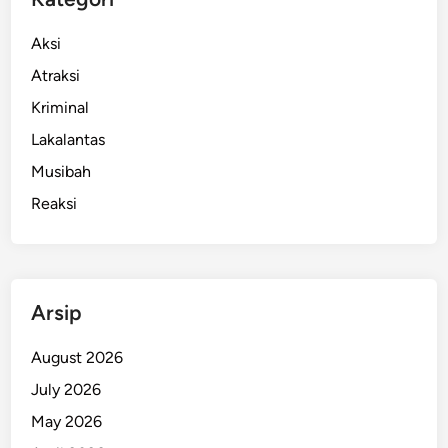
u
a
l
k
Aksi
a
u
Atraksi
K
P
e
Kriminal
e
j
n
Lakalantas
a
g
Musibah
d
a
i
Reaksi
n
a
i
n
a
y
a
Arsip
a
n
August 2026
S
July 2026
a
May 2026
j
a