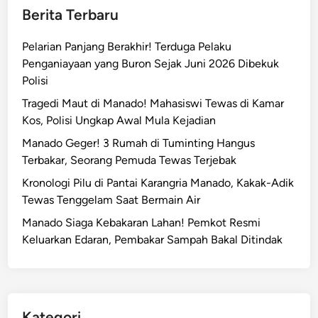
i
Berita Terbaru
,
r
P
!
Pelarian Panjang Berakhir! Terduga Pelaku
o
P
Penganiayaan yang Buron Sejak Juni 2026 Dibekuk
l
o
Polisi
i
l
s
Tragedi Maut di Manado! Mahasiswi Tewas di Kamar
i
i
Kos, Polisi Ungkap Awal Mula Kejadian
s
U
i
Manado Geger! 3 Rumah di Tuminting Hangus
n
T
Terbakar, Seorang Pemuda Tewas Terjebak
g
a
Kronologi Pilu di Pantai Karangria Manado, Kakak-Adik
k
n
Tewas Tenggelam Saat Bermain Air
a
g
p
Manado Siaga Kebakaran Lahan! Pemkot Resmi
k
A
Keluarkan Edaran, Pembakar Sampah Bakal Ditindak
a
w
p
a
P
l
e
M
l
Kategori