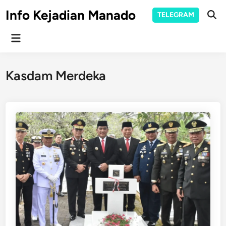
Skip
Info Kejadian Manado
TELEGRAM
to
Ope
Sear
content
Main
Menu
Kasdam Merdeka