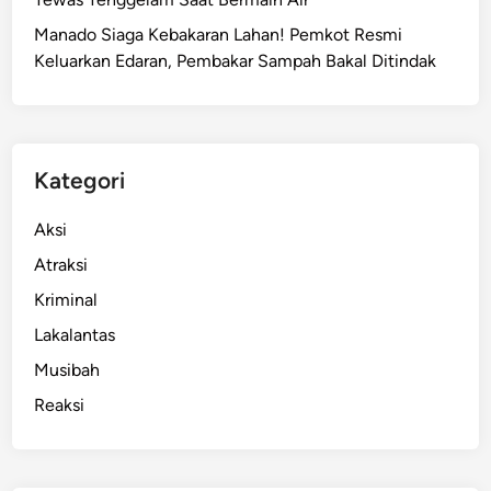
K
Manado Siaga Kebakaran Lahan! Pemkot Resmi
o
Keluarkan Edaran, Pembakar Sampah Bakal Ditindak
b
a
r
k
a
Kategori
n
S
Aksi
e
Atraksi
m
Kriminal
a
n
Lakalantas
g
Musibah
a
Reaksi
t
N
a
s