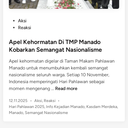
P
Aksi
o
Reaksi
s
t
Apel Kehormatan Di TMP Manado
e
Kobarkan Semangat Nasionalisme
d
Apel kehormatan digelar di Taman Makam Pahlawan
i
Manado untuk menumbuhkan kembali semangat
n
nasionalisme seluruh warga. Setiap 10 November,
Indonesia memperingati Hari Pahlawan sebagai
A
momen mengenang …
Read more
p
P
12.11.2025
•
Aksi
,
Reaksi
•
e
o
Hari Pahlawan 2025
,
Info Kejadian Manado
,
Kasdam Merdeka
,
l
s
Manado
,
Semangat Nasionalisme
K
t
e
e