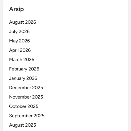
i
Arsip
o
n
August 2026
a
July 2026
l
May 2026
i
s
April 2026
m
March 2026
e
February 2026
January 2026
December 2025
November 2025
October 2025
September 2025
August 2025