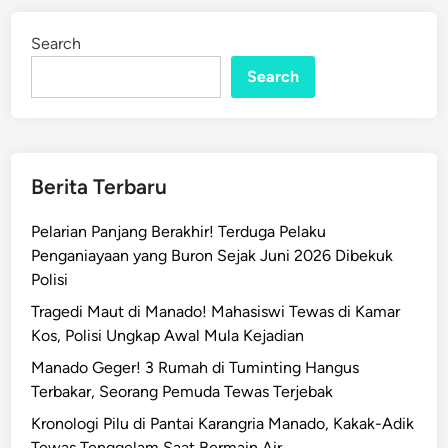
h
d
o
i
Search
n
r
m
Search
a
t
a
n
Berita Terbaru
D
i
Pelarian Panjang Berakhir! Terduga Pelaku
T
Penganiayaan yang Buron Sejak Juni 2026 Dibekuk
M
Polisi
P
Tragedi Maut di Manado! Mahasiswi Tewas di Kamar
M
Kos, Polisi Ungkap Awal Mula Kejadian
a
n
Manado Geger! 3 Rumah di Tuminting Hangus
a
Terbakar, Seorang Pemuda Tewas Terjebak
d
Kronologi Pilu di Pantai Karangria Manado, Kakak-Adik
o
Tewas Tenggelam Saat Bermain Air