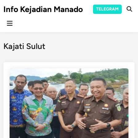
Skip
Info Kejadian Manado
TELEGRAM
to
Ope
Sear
content
Main
Menu
Kajati Sulut