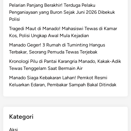
k
Pelarian Panjang Berakhir! Terduga Pelaku
j
J
Penganiayaan yang Buron Sejak Juni 2026 Dibekuk
a
a
Polisi
t
c
i
Tragedi Maut di Manado! Mahasiswi Tewas di Kamar
o
S
Kos, Polisi Ungkap Awal Mula Kejadian
b
u
H
Manado Geger! 3 Rumah di Tuminting Hangus
l
e
Terbakar, Seorang Pemuda Tewas Terjebak
u
n
Kronologi Pilu di Pantai Karangria Manado, Kakak-Adik
t
d
Tewas Tenggelam Saat Bermain Air
r
Manado Siaga Kebakaran Lahan! Pemkot Resmi
i
Keluarkan Edaran, Pembakar Sampah Bakal Ditindak
k
P
a
t
t
Kategori
i
p
Aksi