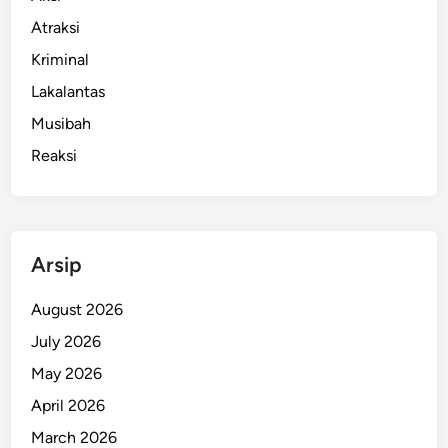
e
Atraksi
i
Kriminal
l
o
Lakalantas
h
Musibah
y
Reaksi
S
e
b
a
g
Arsip
a
i
August 2026
K
July 2026
a
May 2026
j
a
April 2026
t
March 2026
i