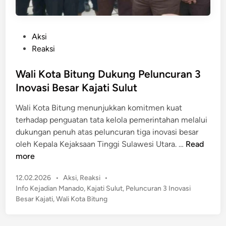
P
Aksi
o
Reaksi
s
t
Wali Kota Bitung Dukung Peluncuran 3
e
Inovasi Besar Kajati Sulut
d
Wali Kota Bitung menunjukkan komitmen kuat
i
terhadap penguatan tata kelola pemerintahan melalui
n
dukungan penuh atas peluncuran tiga inovasi besar
W
oleh Kepala Kejaksaan Tinggi Sulawesi Utara. …
Read
a
more
l
P
12.02.2026
•
Aksi
,
Reaksi
•
i
o
Info Kejadian Manado
,
Kajati Sulut
,
Peluncuran 3 Inovasi
K
s
Besar Kajati
,
Wali Kota Bitung
o
t
t
e