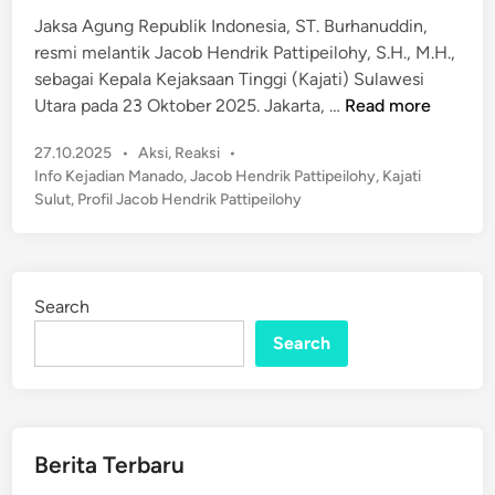
d
u
Jaksa Agung Republik Indonesia, ST. Burhanuddin,
i
r
resmi melantik Jacob Hendrik Pattipeilohy, S.H., M.H.,
n
a
sebagai Kepala Kejaksaan Tinggi (Kajati) Sulawesi
n
J
Utara pada 23 Oktober 2025. Jakarta, …
Read more
3
a
I
P
27.10.2025
•
Aksi
,
Reaksi
•
k
n
o
Info Kejadian Manado
,
Jacob Hendrik Pattipeilohy
,
Kajati
s
s
o
Sulut
,
Profil Jacob Hendrik Pattipeilohy
a
t
v
A
e
a
g
d
s
u
i
i
Search
n
n
B
Search
g
e
L
s
a
a
n
r
t
Berita Terbaru
K
i
a