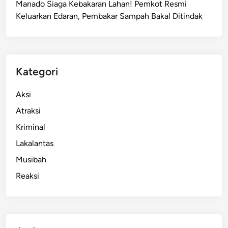
Manado Siaga Kebakaran Lahan! Pemkot Resmi
E
Keluarkan Edaran, Pembakar Sampah Bakal Ditindak
2
L
,
B
i
Kategori
n
t
Aksi
a
Atraksi
n
Kriminal
g
M
Lakalantas
u
Musibah
d
Reaksi
a
M
a
n
a