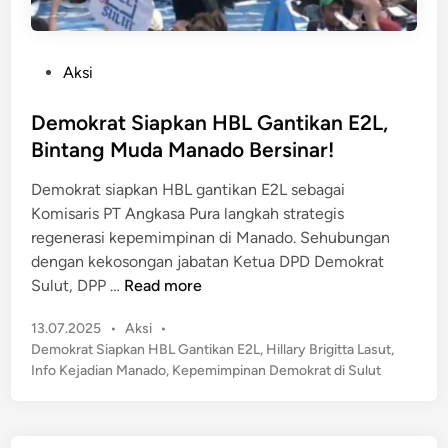
P
Aksi
o
s
Demokrat Siapkan HBL Gantikan E2L,
t
Bintang Muda Manado Bersinar!
e
Demokrat siapkan HBL gantikan E2L sebagai
d
Komisaris PT Angkasa Pura langkah strategis
i
regenerasi kepemimpinan di Manado. Sehubungan
n
dengan kekosongan jabatan Ketua DPD Demokrat
D
Sulut, DPP …
Read more
e
P
13.07.2025
•
Aksi
•
m
o
Demokrat Siapkan HBL Gantikan E2L
,
Hillary Brigitta Lasut
,
o
s
Info Kejadian Manado
,
Kepemimpinan Demokrat di Sulut
k
t
r
e
a
d