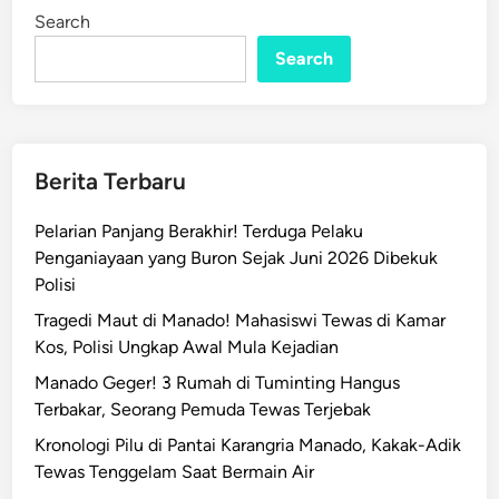
t
i
Search
n
S
i
Search
a
p
k
a
Berita Terbaru
n
H
Pelarian Panjang Berakhir! Terduga Pelaku
B
Penganiayaan yang Buron Sejak Juni 2026 Dibekuk
L
Polisi
G
Tragedi Maut di Manado! Mahasiswi Tewas di Kamar
a
Kos, Polisi Ungkap Awal Mula Kejadian
n
t
Manado Geger! 3 Rumah di Tuminting Hangus
i
Terbakar, Seorang Pemuda Tewas Terjebak
k
Kronologi Pilu di Pantai Karangria Manado, Kakak-Adik
a
Tewas Tenggelam Saat Bermain Air
n