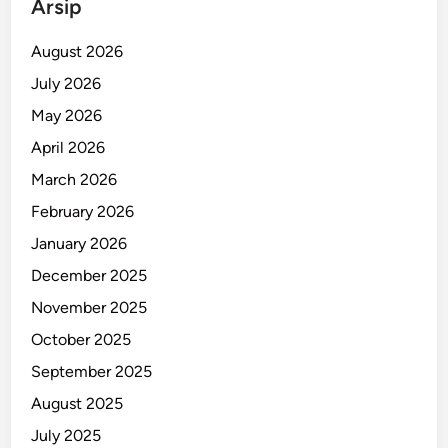
Arsip
d
o
August 2026
B
July 2026
e
May 2026
r
s
April 2026
i
March 2026
n
February 2026
a
r
January 2026
!
December 2025
November 2025
October 2025
September 2025
August 2025
July 2025