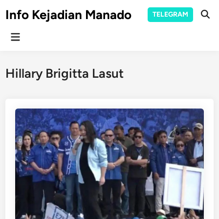
Skip
Info Kejadian Manado
TELEGRAM
to
Ope
Sear
content
Main
Menu
Hillary Brigitta Lasut