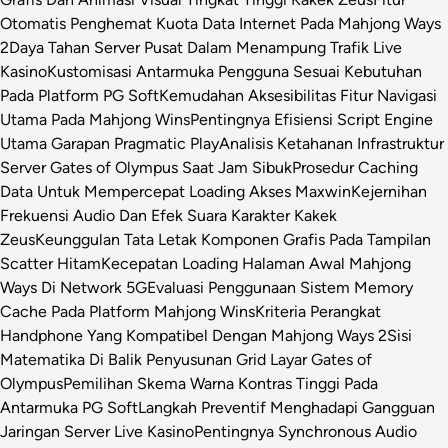
Otomatis Penghemat Kuota Data Internet Pada Mahjong Ways
2
Daya Tahan Server Pusat Dalam Menampung Trafik Live
Kasino
Kustomisasi Antarmuka Pengguna Sesuai Kebutuhan
Pada Platform PG Soft
Kemudahan Aksesibilitas Fitur Navigasi
Utama Pada Mahjong Wins
Pentingnya Efisiensi Script Engine
Utama Garapan Pragmatic Play
Analisis Ketahanan Infrastruktur
Server Gates of Olympus Saat Jam Sibuk
Prosedur Caching
Data Untuk Mempercepat Loading Akses Maxwin
Kejernihan
Frekuensi Audio Dan Efek Suara Karakter Kakek
Zeus
Keunggulan Tata Letak Komponen Grafis Pada Tampilan
Scatter Hitam
Kecepatan Loading Halaman Awal Mahjong
Ways Di Network 5G
Evaluasi Penggunaan Sistem Memory
Cache Pada Platform Mahjong Wins
Kriteria Perangkat
Handphone Yang Kompatibel Dengan Mahjong Ways 2
Sisi
Matematika Di Balik Penyusunan Grid Layar Gates of
Olympus
Pemilihan Skema Warna Kontras Tinggi Pada
Antarmuka PG Soft
Langkah Preventif Menghadapi Gangguan
Jaringan Server Live Kasino
Pentingnya Synchronous Audio