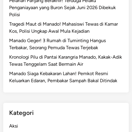
Pelarian Panjang Berakhir! Terduga Pelaku
a
Penganiayaan yang Buron Sejak Juni 2026 Dibekuk
U
Polisi
t
Tragedi Maut di Manado! Mahasiswi Tewas di Kamar
a
Kos, Polisi Ungkap Awal Mula Kejadian
r
a
Manado Geger! 3 Rumah di Tuminting Hangus
S
Terbakar, Seorang Pemuda Tewas Terjebak
a
Kronologi Pilu di Pantai Karangria Manado, Kakak-Adik
m
Tewas Tenggelam Saat Bermain Air
b
Manado Siaga Kebakaran Lahan! Pemkot Resmi
u
Keluarkan Edaran, Pembakar Sampah Bakal Ditindak
t
K
e
h
a
Kategori
d
i
Aksi
r