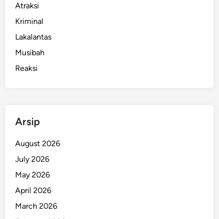
Atraksi
a
Kriminal
n
K
Lakalantas
e
Musibah
t
Reaksi
u
m
S
u
r
Arsip
y
a
August 2026
P
July 2026
a
May 2026
l
o
April 2026
h
March 2026
d