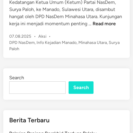
i
Kedatangan Ketua Umum (Ketum) Partai NasDem,
n
Surya Paloh, ke Manado, Sulawesi Utara, disambut
hangat oleh DPD NasDem Minahasa Utara. Kunjungan
D
kerja ini menjadi momentum penting …
Read more
P
P
07.08.2025
•
Aksi
•
D
o
DPD NasDem
,
Info Kejadian Manado
,
Minahasa Utara
,
Surya
N
s
Paloh
a
t
s
e
D
d
e
i
Search
n
m
Search
M
i
n
a
h
Berita Terbaru
a
s