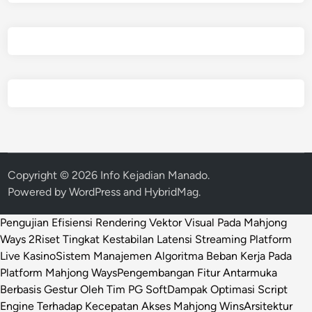
Copyright © 2026
Info Kejadian Manado
.
Powered by
WordPress
and
HybridMag
.
Pengujian Efisiensi Rendering Vektor Visual Pada Mahjong
Ways 2
Riset Tingkat Kestabilan Latensi Streaming Platform
Live Kasino
Sistem Manajemen Algoritma Beban Kerja Pada
Platform Mahjong Ways
Pengembangan Fitur Antarmuka
Berbasis Gestur Oleh Tim PG Soft
Dampak Optimasi Script
Engine Terhadap Kecepatan Akses Mahjong Wins
Arsitektur