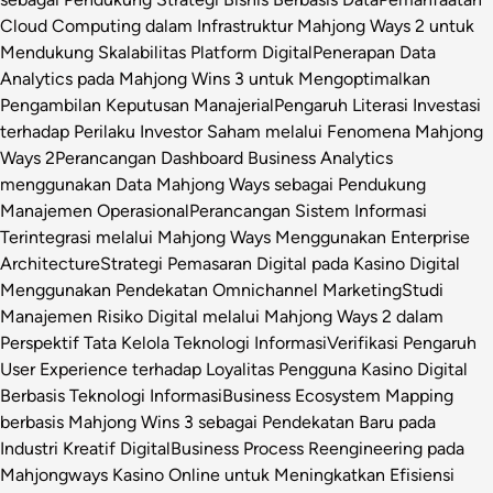
Cloud Computing dalam Infrastruktur Mahjong Ways 2 untuk
Mendukung Skalabilitas Platform Digital
Penerapan Data
Analytics pada Mahjong Wins 3 untuk Mengoptimalkan
Pengambilan Keputusan Manajerial
Pengaruh Literasi Investasi
terhadap Perilaku Investor Saham melalui Fenomena Mahjong
Ways 2
Perancangan Dashboard Business Analytics
menggunakan Data Mahjong Ways sebagai Pendukung
Manajemen Operasional
Perancangan Sistem Informasi
Terintegrasi melalui Mahjong Ways Menggunakan Enterprise
Architecture
Strategi Pemasaran Digital pada Kasino Digital
Menggunakan Pendekatan Omnichannel Marketing
Studi
Manajemen Risiko Digital melalui Mahjong Ways 2 dalam
Perspektif Tata Kelola Teknologi Informasi
Verifikasi Pengaruh
User Experience terhadap Loyalitas Pengguna Kasino Digital
Berbasis Teknologi Informasi
Business Ecosystem Mapping
berbasis Mahjong Wins 3 sebagai Pendekatan Baru pada
Industri Kreatif Digital
Business Process Reengineering pada
Mahjongways Kasino Online untuk Meningkatkan Efisiensi