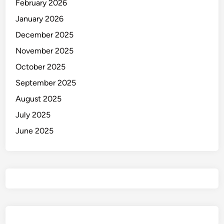
February 2026
i
M
January 2026
a
December 2025
n
November 2025
a
d
October 2025
o
September 2025
August 2025
July 2025
June 2025