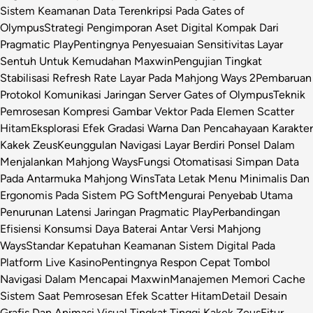
Sistem Keamanan Data Terenkripsi Pada Gates of
Olympus
Strategi Pengimporan Aset Digital Kompak Dari
Pragmatic Play
Pentingnya Penyesuaian Sensitivitas Layar
Sentuh Untuk Kemudahan Maxwin
Pengujian Tingkat
Stabilisasi Refresh Rate Layar Pada Mahjong Ways 2
Pembaruan
Protokol Komunikasi Jaringan Server Gates of Olympus
Teknik
Pemrosesan Kompresi Gambar Vektor Pada Elemen Scatter
Hitam
Eksplorasi Efek Gradasi Warna Dan Pencahayaan Karakter
Kakek Zeus
Keunggulan Navigasi Layar Berdiri Ponsel Dalam
Menjalankan Mahjong Ways
Fungsi Otomatisasi Simpan Data
Pada Antarmuka Mahjong Wins
Tata Letak Menu Minimalis Dan
Ergonomis Pada Sistem PG Soft
Mengurai Penyebab Utama
Penurunan Latensi Jaringan Pragmatic Play
Perbandingan
Efisiensi Konsumsi Daya Baterai Antar Versi Mahjong
Ways
Standar Kepatuhan Keamanan Sistem Digital Pada
Platform Live Kasino
Pentingnya Respon Cepat Tombol
Navigasi Dalam Mencapai Maxwin
Manajemen Memori Cache
Sistem Saat Pemrosesan Efek Scatter Hitam
Detail Desain
Grafis Dan Animasi Visual Tingkat Tinggi Kakek Zeus
Fitur