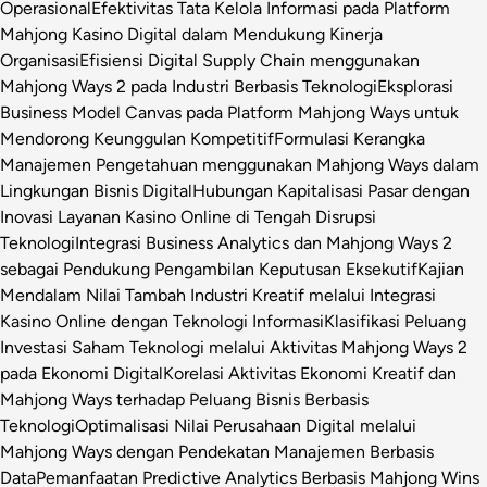
Operasional
Efektivitas Tata Kelola Informasi pada Platform
Mahjong Kasino Digital dalam Mendukung Kinerja
Organisasi
Efisiensi Digital Supply Chain menggunakan
Mahjong Ways 2 pada Industri Berbasis Teknologi
Eksplorasi
Business Model Canvas pada Platform Mahjong Ways untuk
Mendorong Keunggulan Kompetitif
Formulasi Kerangka
Manajemen Pengetahuan menggunakan Mahjong Ways dalam
Lingkungan Bisnis Digital
Hubungan Kapitalisasi Pasar dengan
Inovasi Layanan Kasino Online di Tengah Disrupsi
Teknologi
Integrasi Business Analytics dan Mahjong Ways 2
sebagai Pendukung Pengambilan Keputusan Eksekutif
Kajian
Mendalam Nilai Tambah Industri Kreatif melalui Integrasi
Kasino Online dengan Teknologi Informasi
Klasifikasi Peluang
Investasi Saham Teknologi melalui Aktivitas Mahjong Ways 2
pada Ekonomi Digital
Korelasi Aktivitas Ekonomi Kreatif dan
Mahjong Ways terhadap Peluang Bisnis Berbasis
Teknologi
Optimalisasi Nilai Perusahaan Digital melalui
Mahjong Ways dengan Pendekatan Manajemen Berbasis
Data
Pemanfaatan Predictive Analytics Berbasis Mahjong Wins