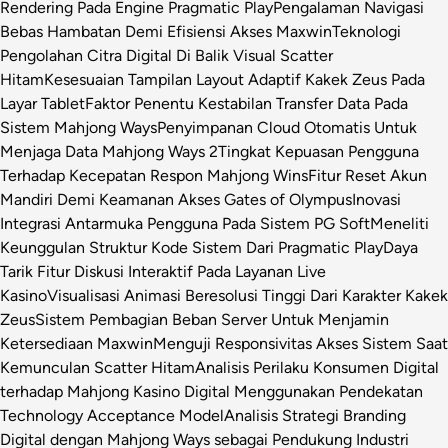
Rendering Pada Engine Pragmatic Play
Pengalaman Navigasi
Bebas Hambatan Demi Efisiensi Akses Maxwin
Teknologi
Pengolahan Citra Digital Di Balik Visual Scatter
Hitam
Kesesuaian Tampilan Layout Adaptif Kakek Zeus Pada
Layar Tablet
Faktor Penentu Kestabilan Transfer Data Pada
Sistem Mahjong Ways
Penyimpanan Cloud Otomatis Untuk
Menjaga Data Mahjong Ways 2
Tingkat Kepuasan Pengguna
Terhadap Kecepatan Respon Mahjong Wins
Fitur Reset Akun
Mandiri Demi Keamanan Akses Gates of Olympus
Inovasi
Integrasi Antarmuka Pengguna Pada Sistem PG Soft
Meneliti
Keunggulan Struktur Kode Sistem Dari Pragmatic Play
Daya
Tarik Fitur Diskusi Interaktif Pada Layanan Live
Kasino
Visualisasi Animasi Beresolusi Tinggi Dari Karakter Kakek
Zeus
Sistem Pembagian Beban Server Untuk Menjamin
Ketersediaan Maxwin
Menguji Responsivitas Akses Sistem Saat
Kemunculan Scatter Hitam
Analisis Perilaku Konsumen Digital
terhadap Mahjong Kasino Digital Menggunakan Pendekatan
Technology Acceptance Model
Analisis Strategi Branding
Digital dengan Mahjong Ways sebagai Pendukung Industri