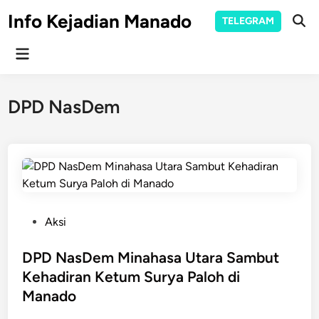
Skip
Info Kejadian Manado
TELEGRAM
to
Ope
Sear
content
Main
Menu
DPD NasDem
P
Aksi
o
s
DPD NasDem Minahasa Utara Sambut
t
Kehadiran Ketum Surya Paloh di
e
Manado
d