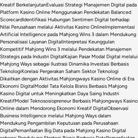
Kreatif Berkelanjutan
Evaluasi Strategi Manajemen Digital pada
Platform Kasino Online Menggunakan Pendekatan Balanced
Scorecard
Identifikasi Hubungan Sentimen Digital terhadap
Nilai Perusahaan melalui Aktivitas Kasino Online
Implementasi
Artificial Intelligence pada Mahjong Wins 3 dalam Mendukung
Personalisasi Layanan Digital
Interpretasi Keunggulan
Kompetitif Mahjong Wins 3 melalui Pendekatan Manajemen
Strategis pada Industri Digital
Kajian Pasar Modal Digital melalui
Mahjong Ways sebagai Ilustrasi Dinamika Investasi Berbasis
Teknologi
Korelasi Pergerakan Saham Sektor Teknologi
Dikaitkan dengan Aktivitas Mahjongways Kasino Online di Era
Ekonomi Digital
Model Tata Kelola Bisnis Berbasis Mahjong
Kasino Digital untuk Meningkatkan Daya Saing Industri
Kreatif
Model Teknososiopreneur Berbasis Mahjongways Kasino
Online dalam Mendorong Ekonomi Kreatif Digital
Observasi
Business Intelligence melalui Mahjong Ways dalam
Mendukung Pengambilan Keputusan pada Perusahaan
Digital
Pemanfaatan Big Data pada Mahjong Kasino Digital
sebagai Pendukung Strategi Bisnis Berbasis Data
Pemanfaatan