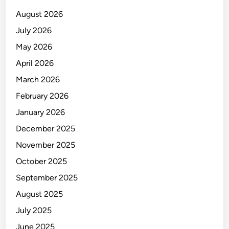
K
August 2026
e
July 2026
s
May 2026
e
m
April 2026
p
March 2026
a
February 2026
t
a
January 2026
n
December 2025
I
November 2025
n
i
October 2025
!
September 2025
August 2025
July 2025
June 2025