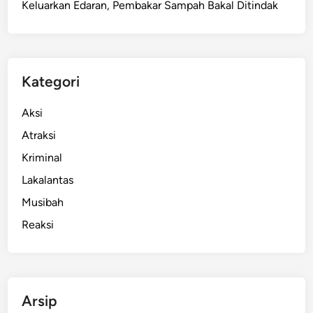
Keluarkan Edaran, Pembakar Sampah Bakal Ditindak
d
o
,
S
i
Kategori
a
p
Aksi
k
Atraksi
a
Kriminal
n
C
Lakalantas
V
Musibah
d
Reaksi
a
n
R
a
i
Arsip
h