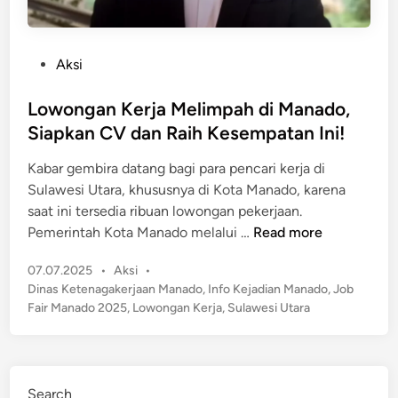
P
Aksi
o
s
Lowongan Kerja Melimpah di Manado,
t
Siapkan CV dan Raih Kesempatan Ini!
e
Kabar gembira datang bagi para pencari kerja di
d
Sulawesi Utara, khususnya di Kota Manado, karena
i
saat ini tersedia ribuan lowongan pekerjaan.
n
L
Pemerintah Kota Manado melalui …
Read more
o
P
07.07.2025
•
Aksi
•
w
o
Dinas Ketenagakerjaan Manado
,
Info Kejadian Manado
,
Job
o
s
Fair Manado 2025
,
Lowongan Kerja
,
Sulawesi Utara
n
t
g
e
a
d
n
i
Search