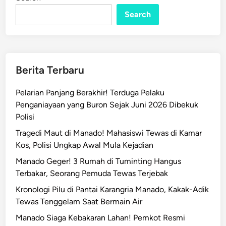
n
K
Search
e
r
j
a
M
Berita Terbaru
e
l
Pelarian Panjang Berakhir! Terduga Pelaku
i
Penganiayaan yang Buron Sejak Juni 2026 Dibekuk
m
Polisi
p
Tragedi Maut di Manado! Mahasiswi Tewas di Kamar
a
Kos, Polisi Ungkap Awal Mula Kejadian
h
d
Manado Geger! 3 Rumah di Tuminting Hangus
i
Terbakar, Seorang Pemuda Tewas Terjebak
M
Kronologi Pilu di Pantai Karangria Manado, Kakak-Adik
a
Tewas Tenggelam Saat Bermain Air
n
Manado Siaga Kebakaran Lahan! Pemkot Resmi
a