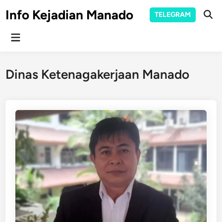
Skip
Info Kejadian Manado
TELEGRAM
to
Ope
Sear
content
Main
Menu
Dinas Ketenagakerjaan Manado