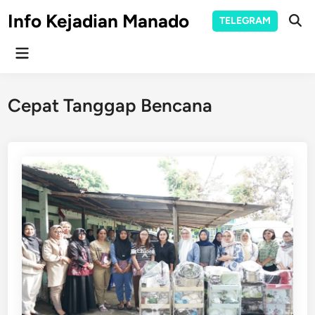
Skip
Info Kejadian Manado
TELEGRAM
to
Ope
Sear
content
Main
Menu
Cepat Tanggap Bencana