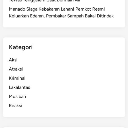
a
Manado Siaga Kebakaran Lahan! Pemkot Resmi
n
Keluarkan Edaran, Pembakar Sampah Bakal Ditindak
g
a
n
,
S
Kategori
a
l
Aksi
u
Atraksi
r
Kriminal
k
a
Lakalantas
n
Musibah
B
Reaksi
a
n
t
u