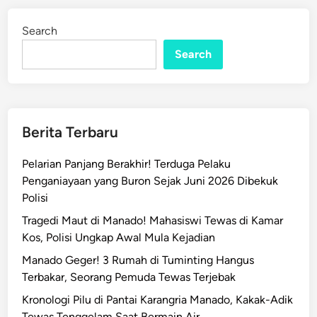
C
i
n
K
Search
X
Search
I
I
I
M
e
Berita Terbaru
r
d
Pelarian Panjang Berakhir! Terduga Pelaku
e
Penganiayaan yang Buron Sejak Juni 2026 Dibekuk
k
Polisi
a
Tragedi Maut di Manado! Mahasiswi Tewas di Kamar
T
Kos, Polisi Ungkap Awal Mula Kejadian
u
Manado Geger! 3 Rumah di Tuminting Hangus
r
Terbakar, Seorang Pemuda Tewas Terjebak
u
n
Kronologi Pilu di Pantai Karangria Manado, Kakak-Adik
T
Tewas Tenggelam Saat Bermain Air