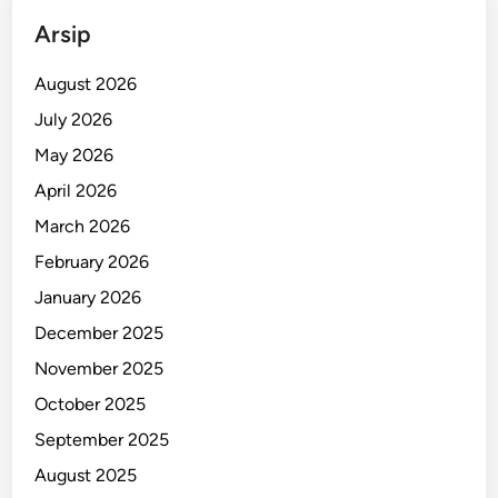
a
Arsip
n
B
August 2026
a
July 2026
g
May 2026
i
A
April 2026
n
March 2026
g
February 2026
g
o
January 2026
t
December 2025
a
November 2025
P
o
October 2025
m
September 2025
d
August 2025
a