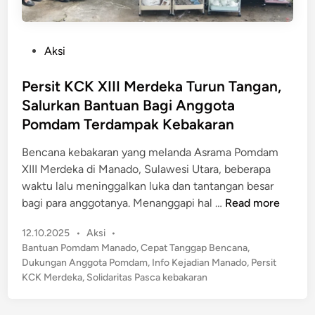
P
Aksi
o
s
Persit KCK XIII Merdeka Turun Tangan,
t
Salurkan Bantuan Bagi Anggota
e
Pomdam Terdampak Kebakaran
d
i
Bencana kebakaran yang melanda Asrama Pomdam
n
XIII Merdeka di Manado, Sulawesi Utara, beberapa
waktu lalu meninggalkan luka dan tantangan besar
P
bagi para anggotanya. Menanggapi hal …
Read more
e
P
12.10.2025
•
Aksi
•
r
o
Bantuan Pomdam Manado
,
Cepat Tanggap Bencana
,
s
s
Dukungan Anggota Pomdam
,
Info Kejadian Manado
,
Persit
i
t
KCK Merdeka
,
Solidaritas Pasca kebakaran
t
e
K
d