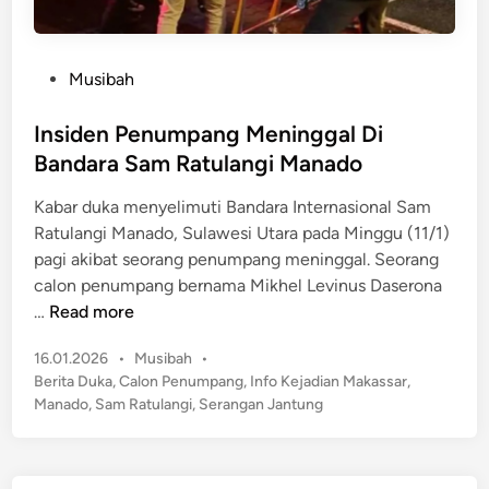
P
Musibah
o
s
Insiden Penumpang Meninggal Di
t
Bandara Sam Ratulangi Manado
e
Kabar duka menyelimuti Bandara Internasional Sam
d
Ratulangi Manado, Sulawesi Utara pada Minggu (11/1)
i
pagi akibat seorang penumpang meninggal. Seorang
n
calon penumpang bernama Mikhel Levinus Daserona
I
…
Read more
n
P
16.01.2026
•
Musibah
•
s
o
Berita Duka
,
Calon Penumpang
,
Info Kejadian Makassar
,
i
s
Manado
,
Sam Ratulangi
,
Serangan Jantung
d
t
e
e
n
d