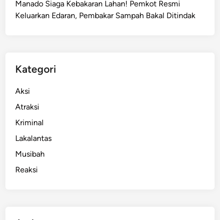
Manado Siaga Kebakaran Lahan! Pemkot Resmi
i
Keluarkan Edaran, Pembakar Sampah Bakal Ditindak
B
a
n
d
a
Kategori
r
a
Aksi
S
Atraksi
a
Kriminal
m
R
Lakalantas
a
Musibah
t
Reaksi
u
l
a
n
g