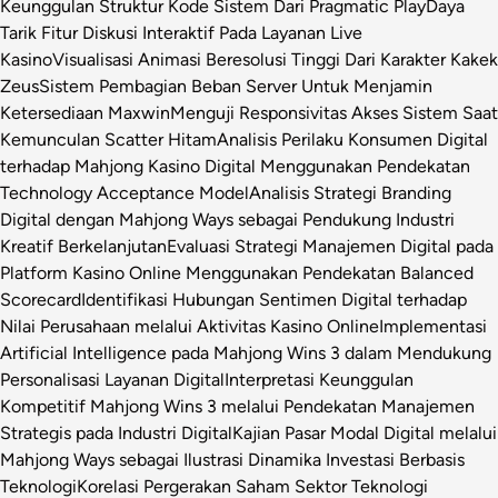
Keunggulan Struktur Kode Sistem Dari Pragmatic Play
Daya
Tarik Fitur Diskusi Interaktif Pada Layanan Live
Kasino
Visualisasi Animasi Beresolusi Tinggi Dari Karakter Kakek
Zeus
Sistem Pembagian Beban Server Untuk Menjamin
Ketersediaan Maxwin
Menguji Responsivitas Akses Sistem Saat
Kemunculan Scatter Hitam
Analisis Perilaku Konsumen Digital
terhadap Mahjong Kasino Digital Menggunakan Pendekatan
Technology Acceptance Model
Analisis Strategi Branding
Digital dengan Mahjong Ways sebagai Pendukung Industri
Kreatif Berkelanjutan
Evaluasi Strategi Manajemen Digital pada
Platform Kasino Online Menggunakan Pendekatan Balanced
Scorecard
Identifikasi Hubungan Sentimen Digital terhadap
Nilai Perusahaan melalui Aktivitas Kasino Online
Implementasi
Artificial Intelligence pada Mahjong Wins 3 dalam Mendukung
Personalisasi Layanan Digital
Interpretasi Keunggulan
Kompetitif Mahjong Wins 3 melalui Pendekatan Manajemen
Strategis pada Industri Digital
Kajian Pasar Modal Digital melalui
Mahjong Ways sebagai Ilustrasi Dinamika Investasi Berbasis
Teknologi
Korelasi Pergerakan Saham Sektor Teknologi