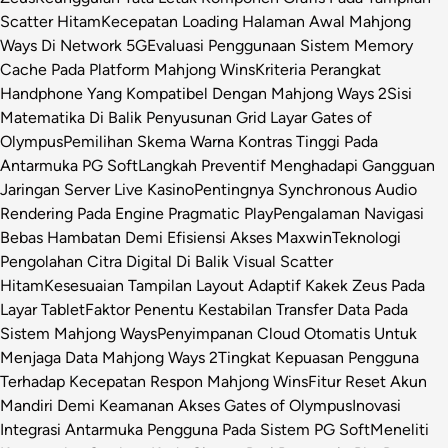
Scatter Hitam
Kecepatan Loading Halaman Awal Mahjong
Ways Di Network 5G
Evaluasi Penggunaan Sistem Memory
Cache Pada Platform Mahjong Wins
Kriteria Perangkat
Handphone Yang Kompatibel Dengan Mahjong Ways 2
Sisi
Matematika Di Balik Penyusunan Grid Layar Gates of
Olympus
Pemilihan Skema Warna Kontras Tinggi Pada
Antarmuka PG Soft
Langkah Preventif Menghadapi Gangguan
Jaringan Server Live Kasino
Pentingnya Synchronous Audio
Rendering Pada Engine Pragmatic Play
Pengalaman Navigasi
Bebas Hambatan Demi Efisiensi Akses Maxwin
Teknologi
Pengolahan Citra Digital Di Balik Visual Scatter
Hitam
Kesesuaian Tampilan Layout Adaptif Kakek Zeus Pada
Layar Tablet
Faktor Penentu Kestabilan Transfer Data Pada
Sistem Mahjong Ways
Penyimpanan Cloud Otomatis Untuk
Menjaga Data Mahjong Ways 2
Tingkat Kepuasan Pengguna
Terhadap Kecepatan Respon Mahjong Wins
Fitur Reset Akun
Mandiri Demi Keamanan Akses Gates of Olympus
Inovasi
Integrasi Antarmuka Pengguna Pada Sistem PG Soft
Meneliti