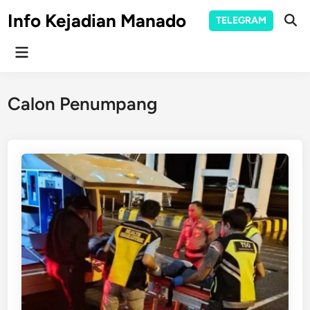
Skip
Info Kejadian Manado
TELEGRAM
to
Ope
Sear
content
Main
Menu
Calon Penumpang