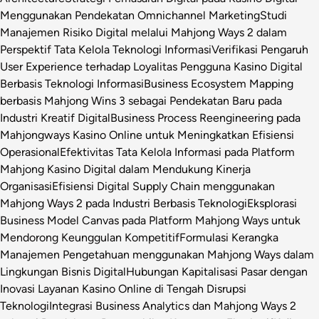
Menggunakan Pendekatan Omnichannel Marketing
Studi
Manajemen Risiko Digital melalui Mahjong Ways 2 dalam
Perspektif Tata Kelola Teknologi Informasi
Verifikasi Pengaruh
User Experience terhadap Loyalitas Pengguna Kasino Digital
Berbasis Teknologi Informasi
Business Ecosystem Mapping
berbasis Mahjong Wins 3 sebagai Pendekatan Baru pada
Industri Kreatif Digital
Business Process Reengineering pada
Mahjongways Kasino Online untuk Meningkatkan Efisiensi
Operasional
Efektivitas Tata Kelola Informasi pada Platform
Mahjong Kasino Digital dalam Mendukung Kinerja
Organisasi
Efisiensi Digital Supply Chain menggunakan
Mahjong Ways 2 pada Industri Berbasis Teknologi
Eksplorasi
Business Model Canvas pada Platform Mahjong Ways untuk
Mendorong Keunggulan Kompetitif
Formulasi Kerangka
Manajemen Pengetahuan menggunakan Mahjong Ways dalam
Lingkungan Bisnis Digital
Hubungan Kapitalisasi Pasar dengan
Inovasi Layanan Kasino Online di Tengah Disrupsi
Teknologi
Integrasi Business Analytics dan Mahjong Ways 2