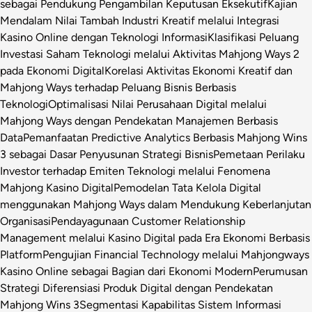
sebagai Pendukung Pengambilan Keputusan Eksekutif
Kajian
Mendalam Nilai Tambah Industri Kreatif melalui Integrasi
Kasino Online dengan Teknologi Informasi
Klasifikasi Peluang
Investasi Saham Teknologi melalui Aktivitas Mahjong Ways 2
pada Ekonomi Digital
Korelasi Aktivitas Ekonomi Kreatif dan
Mahjong Ways terhadap Peluang Bisnis Berbasis
Teknologi
Optimalisasi Nilai Perusahaan Digital melalui
Mahjong Ways dengan Pendekatan Manajemen Berbasis
Data
Pemanfaatan Predictive Analytics Berbasis Mahjong Wins
3 sebagai Dasar Penyusunan Strategi Bisnis
Pemetaan Perilaku
Investor terhadap Emiten Teknologi melalui Fenomena
Mahjong Kasino Digital
Pemodelan Tata Kelola Digital
menggunakan Mahjong Ways dalam Mendukung Keberlanjutan
Organisasi
Pendayagunaan Customer Relationship
Management melalui Kasino Digital pada Era Ekonomi Berbasis
Platform
Pengujian Financial Technology melalui Mahjongways
Kasino Online sebagai Bagian dari Ekonomi Modern
Perumusan
Strategi Diferensiasi Produk Digital dengan Pendekatan
Mahjong Wins 3
Segmentasi Kapabilitas Sistem Informasi