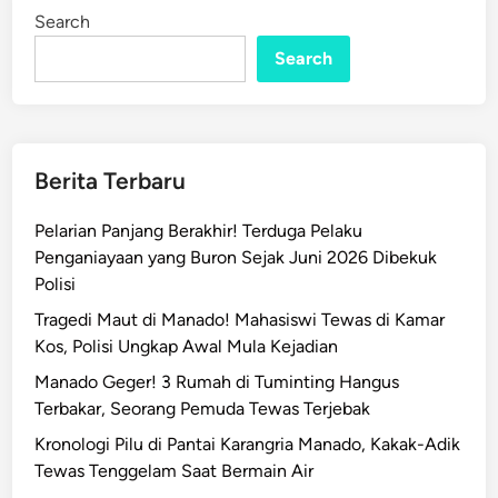
P
i
Search
n
e
n
Search
u
m
p
a
Berita Terbaru
n
g
Pelarian Panjang Berakhir! Terduga Pelaku
M
Penganiayaan yang Buron Sejak Juni 2026 Dibekuk
e
Polisi
n
Tragedi Maut di Manado! Mahasiswi Tewas di Kamar
i
Kos, Polisi Ungkap Awal Mula Kejadian
n
g
Manado Geger! 3 Rumah di Tuminting Hangus
g
Terbakar, Seorang Pemuda Tewas Terjebak
a
Kronologi Pilu di Pantai Karangria Manado, Kakak-Adik
l
Tewas Tenggelam Saat Bermain Air
D