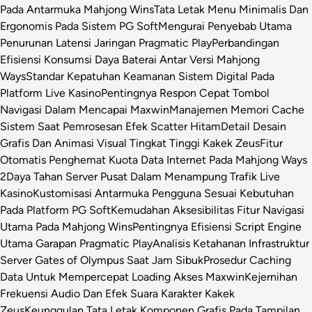
Pada Antarmuka Mahjong Wins
Tata Letak Menu Minimalis Dan
Ergonomis Pada Sistem PG Soft
Mengurai Penyebab Utama
Penurunan Latensi Jaringan Pragmatic Play
Perbandingan
Efisiensi Konsumsi Daya Baterai Antar Versi Mahjong
Ways
Standar Kepatuhan Keamanan Sistem Digital Pada
Platform Live Kasino
Pentingnya Respon Cepat Tombol
Navigasi Dalam Mencapai Maxwin
Manajemen Memori Cache
Sistem Saat Pemrosesan Efek Scatter Hitam
Detail Desain
Grafis Dan Animasi Visual Tingkat Tinggi Kakek Zeus
Fitur
Otomatis Penghemat Kuota Data Internet Pada Mahjong Ways
2
Daya Tahan Server Pusat Dalam Menampung Trafik Live
Kasino
Kustomisasi Antarmuka Pengguna Sesuai Kebutuhan
Pada Platform PG Soft
Kemudahan Aksesibilitas Fitur Navigasi
Utama Pada Mahjong Wins
Pentingnya Efisiensi Script Engine
Utama Garapan Pragmatic Play
Analisis Ketahanan Infrastruktur
Server Gates of Olympus Saat Jam Sibuk
Prosedur Caching
Data Untuk Mempercepat Loading Akses Maxwin
Kejernihan
Frekuensi Audio Dan Efek Suara Karakter Kakek
Zeus
Keunggulan Tata Letak Komponen Grafis Pada Tampilan