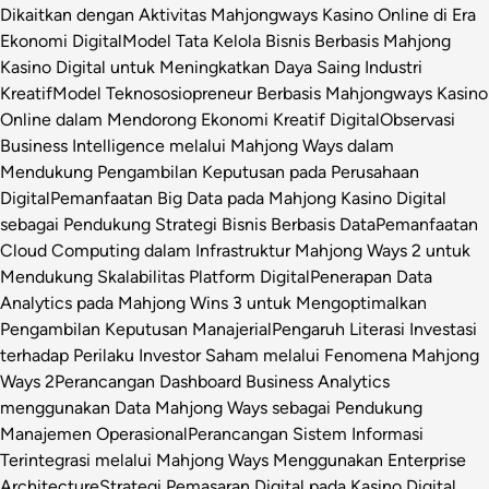
Dikaitkan dengan Aktivitas Mahjongways Kasino Online di Era
Ekonomi Digital
Model Tata Kelola Bisnis Berbasis Mahjong
Kasino Digital untuk Meningkatkan Daya Saing Industri
Kreatif
Model Teknososiopreneur Berbasis Mahjongways Kasino
Online dalam Mendorong Ekonomi Kreatif Digital
Observasi
Business Intelligence melalui Mahjong Ways dalam
Mendukung Pengambilan Keputusan pada Perusahaan
Digital
Pemanfaatan Big Data pada Mahjong Kasino Digital
sebagai Pendukung Strategi Bisnis Berbasis Data
Pemanfaatan
Cloud Computing dalam Infrastruktur Mahjong Ways 2 untuk
Mendukung Skalabilitas Platform Digital
Penerapan Data
Analytics pada Mahjong Wins 3 untuk Mengoptimalkan
Pengambilan Keputusan Manajerial
Pengaruh Literasi Investasi
terhadap Perilaku Investor Saham melalui Fenomena Mahjong
Ways 2
Perancangan Dashboard Business Analytics
menggunakan Data Mahjong Ways sebagai Pendukung
Manajemen Operasional
Perancangan Sistem Informasi
Terintegrasi melalui Mahjong Ways Menggunakan Enterprise
Architecture
Strategi Pemasaran Digital pada Kasino Digital