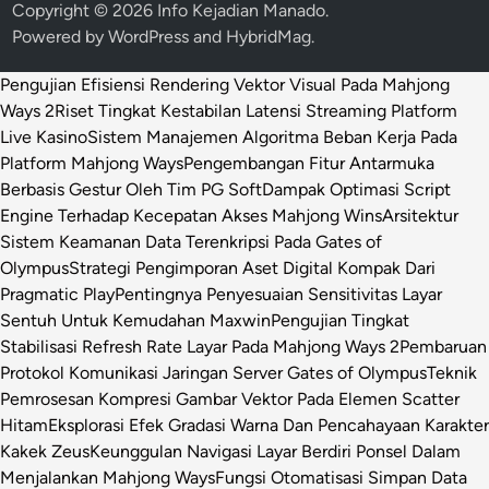
Copyright © 2026
Info Kejadian Manado
.
Powered by
WordPress
and
HybridMag
.
Pengujian Efisiensi Rendering Vektor Visual Pada Mahjong
Ways 2
Riset Tingkat Kestabilan Latensi Streaming Platform
Live Kasino
Sistem Manajemen Algoritma Beban Kerja Pada
Platform Mahjong Ways
Pengembangan Fitur Antarmuka
Berbasis Gestur Oleh Tim PG Soft
Dampak Optimasi Script
Engine Terhadap Kecepatan Akses Mahjong Wins
Arsitektur
Sistem Keamanan Data Terenkripsi Pada Gates of
Olympus
Strategi Pengimporan Aset Digital Kompak Dari
Pragmatic Play
Pentingnya Penyesuaian Sensitivitas Layar
Sentuh Untuk Kemudahan Maxwin
Pengujian Tingkat
Stabilisasi Refresh Rate Layar Pada Mahjong Ways 2
Pembaruan
Protokol Komunikasi Jaringan Server Gates of Olympus
Teknik
Pemrosesan Kompresi Gambar Vektor Pada Elemen Scatter
Hitam
Eksplorasi Efek Gradasi Warna Dan Pencahayaan Karakter
Kakek Zeus
Keunggulan Navigasi Layar Berdiri Ponsel Dalam
Menjalankan Mahjong Ways
Fungsi Otomatisasi Simpan Data