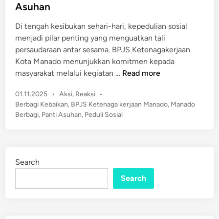
d
Asuhan
a
i
n
n
Di tengah kesibukan sehari-hari, kepedulian sosial
B
menjadi pilar penting yang menguatkan tali
a
persaudaraan antar sesama. BPJS Ketenagakerjaan
n
Kota Manado menunjukkan komitmen kepada
t
K
masyarakat melalui kegiatan …
Read more
u
i
a
P
01.11.2025
•
Aksi
,
Reaksi
•
s
n
o
Berbagi Kebaikan
,
BPJS Ketenaga kerjaan Manado
,
Manado
a
U
s
Berbagi
,
Panti Asuhan
,
Peduli Sosial
h
t
n
I
e
t
n
d
u
s
i
k
Search
n
p
D
Search
i
h
r
u
a
a
t
f