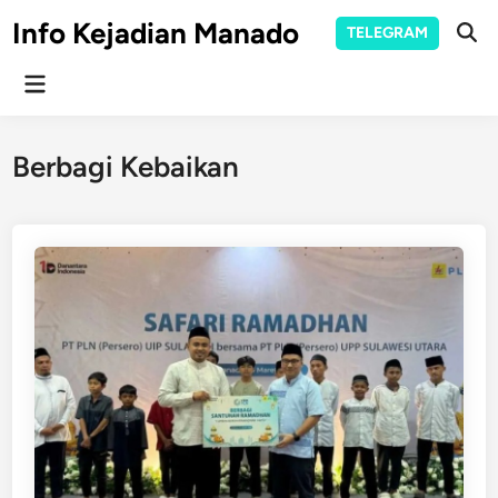
Skip
Info Kejadian Manado
TELEGRAM
to
Ope
Sear
content
Main
Menu
Berbagi Kebaikan