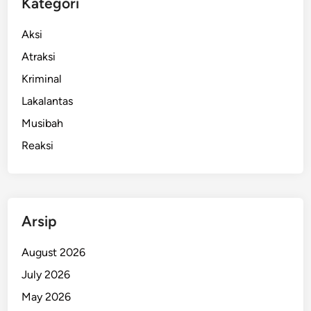
Kategori
a
n
Aksi
M
Atraksi
a
Kriminal
n
a
Lakalantas
d
Musibah
o
Reaksi
B
e
r
b
a
Arsip
g
i
August 2026
K
July 2026
e
May 2026
b