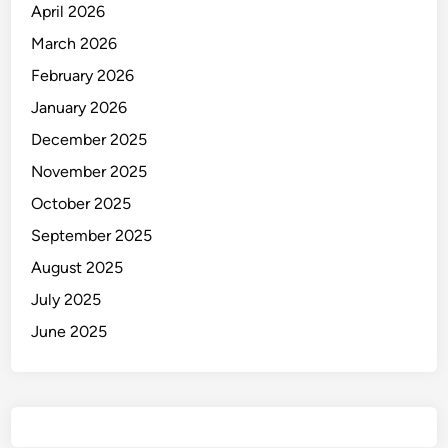
a
April 2026
i
March 2026
k
February 2026
a
n
January 2026
D
December 2025
i
November 2025
P
a
October 2025
n
September 2025
t
August 2025
i
A
July 2025
s
June 2025
u
h
a
n