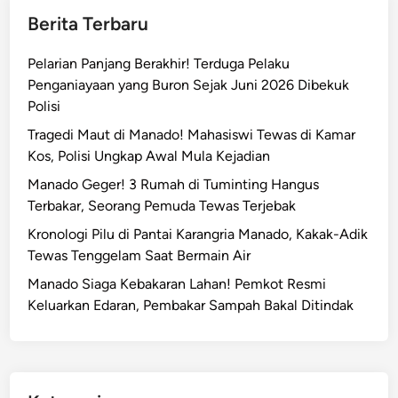
i
Berita Terbaru
a
f
D
B
Pelarian Panjang Berakhir! Terduga Pelaku
a
P
Penganiayaan yang Buron Sejak Juni 2026 Dibekuk
n
J
Polisi
S
S
a
Tragedi Maut di Manado! Mahasiswi Tewas di Kamar
K
n
Kos, Polisi Ungkap Awal Mula Kejadian
e
t
t
Manado Geger! 3 Rumah di Tuminting Hangus
r
e
Terbakar, Seorang Pemuda Tewas Terjebak
i
n
Kronologi Pilu di Pantai Karangria Manado, Kakak-Adik
d
a
Tewas Tenggelam Saat Bermain Air
i
g
M
Manado Siaga Kebakaran Lahan! Pemkot Resmi
a
a
Keluarkan Edaran, Pembakar Sampah Bakal Ditindak
k
n
e
a
r
d
j
o
a