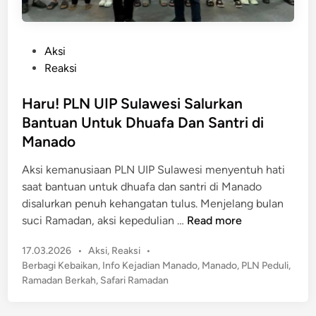
P
Aksi
o
Reaksi
s
t
Haru! PLN UIP Sulawesi Salurkan
e
Bantuan Untuk Dhuafa Dan Santri di
d
Manado
i
n
Aksi kemanusiaan PLN UIP Sulawesi menyentuh hati
saat bantuan untuk dhuafa dan santri di Manado
disalurkan penuh kehangatan tulus. Menjelang bulan
H
suci Ramadan, aksi kepedulian …
Read more
a
P
17.03.2026
•
Aksi
,
Reaksi
•
r
o
Berbagi Kebaikan
,
Info Kejadian Manado
,
Manado
,
PLN Peduli
,
u
s
Ramadan Berkah
,
Safari Ramadan
!
t
P
e