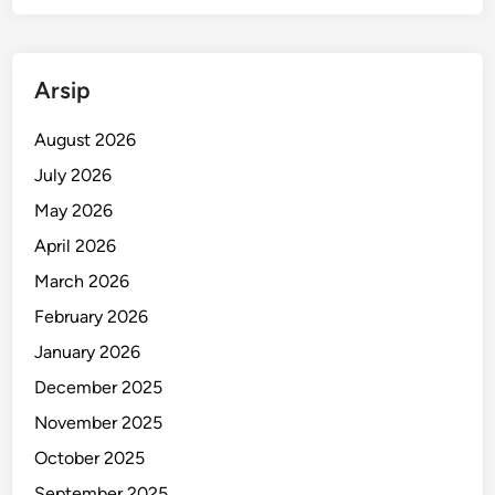
e
m
u
Arsip
a
H
August 2026
a
July 2026
b
May 2026
i
s
April 2026
D
March 2026
i
February 2026
l
a
January 2026
l
December 2025
a
November 2025
p
A
October 2025
p
September 2025