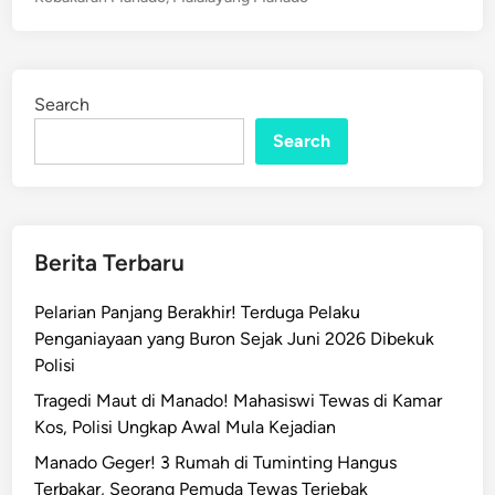
S
t
!
e
R
d
u
i
Search
n
m
a
Search
h
W
a
r
Berita Terbaru
g
a
Pelarian Panjang Berakhir! Terduga Pelaku
d
Penganiayaan yang Buron Sejak Juni 2026 Dibekuk
i
Polisi
B
Tragedi Maut di Manado! Mahasiswi Tewas di Kamar
a
Kos, Polisi Ungkap Awal Mula Kejadian
t
u
Manado Geger! 3 Rumah di Tuminting Hangus
K
Terbakar, Seorang Pemuda Tewas Terjebak