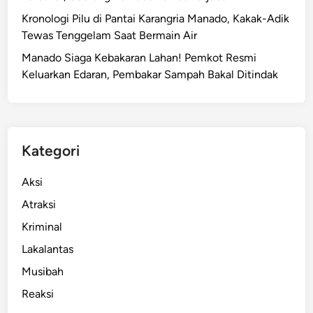
o
Kronologi Pilu di Pantai Karangria Manado, Kakak-Adik
t
Tewas Tenggelam Saat Bermain Air
a
Manado Siaga Kebakaran Lahan! Pemkot Resmi
M
Keluarkan Edaran, Pembakar Sampah Bakal Ditindak
a
n
a
d
o
Kategori
T
e
Aksi
r
Atraksi
b
Kriminal
a
k
Lakalantas
a
Musibah
r
Reaksi
,
S