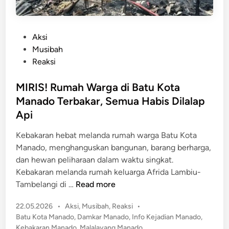
P
Aksi
o
Musibah
s
Reaksi
t
e
MIRIS! Rumah Warga di Batu Kota
d
Manado Terbakar, Semua Habis Dilalap
i
Api
n
Kebakaran hebat melanda rumah warga Batu Kota
Manado, menghanguskan bangunan, barang berharga,
dan hewan peliharaan dalam waktu singkat.
Kebakaran melanda rumah keluarga Afrida Lambiu-
M
Tambelangi di …
Read more
I
P
22.05.2026
•
Aksi
,
Musibah
,
Reaksi
•
R
o
Batu Kota Manado
,
Damkar Manado
,
Info Kejadian Manado
,
I
s
Kebakaran Manado
,
Malalayang Manado