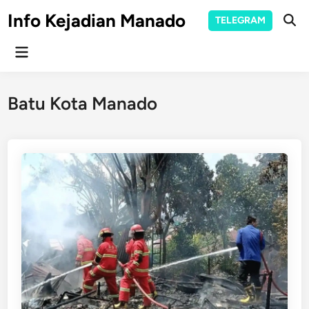
Skip
Info Kejadian Manado
TELEGRAM
to
Ope
Sear
content
Main
Menu
Batu Kota Manado