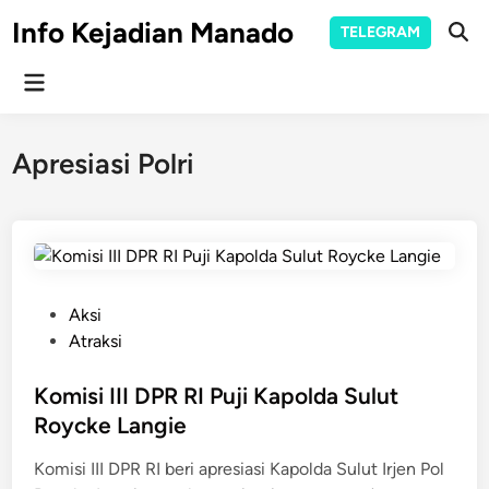
Skip
Info Kejadian Manado
TELEGRAM
to
Ope
Sear
content
Main
Menu
Apresiasi Polri
P
Aksi
o
Atraksi
s
t
Komisi III DPR RI Puji Kapolda Sulut
e
Roycke Langie
d
Komisi III DPR RI beri apresiasi Kapolda Sulut Irjen Pol
i