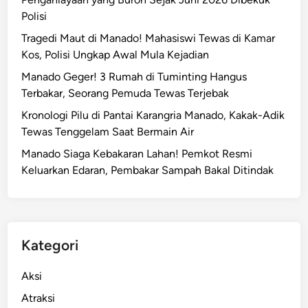
i
Polisi
K
Tragedi Maut di Manado! Mahasiswi Tewas di Kamar
a
Kos, Polisi Ungkap Awal Mula Kejadian
p
o
Manado Geger! 3 Rumah di Tuminting Hangus
l
Terbakar, Seorang Pemuda Tewas Terjebak
d
Kronologi Pilu di Pantai Karangria Manado, Kakak-Adik
a
Tewas Tenggelam Saat Bermain Air
S
Manado Siaga Kebakaran Lahan! Pemkot Resmi
u
Keluarkan Edaran, Pembakar Sampah Bakal Ditindak
l
u
t
R
o
Kategori
y
c
Aksi
k
Atraksi
e