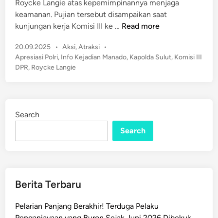
Roycke Langie atas kepemimpinannya menjaga
n
keamanan. Pujian tersebut disampaikan saat
K
kunjungan kerja Komisi III ke …
Read more
o
P
20.09.2025
•
Aksi
,
Atraksi
•
m
o
Apresiasi Polri
,
Info Kejadian Manado
,
Kapolda Sulut
,
Komisi III
i
s
DPR
,
Roycke Langie
s
t
i
e
I
d
I
i
Search
n
I
Search
D
P
R
R
I
Berita Terbaru
P
u
Pelarian Panjang Berakhir! Terduga Pelaku
j
Penganiayaan yang Buron Sejak Juni 2026 Dibekuk