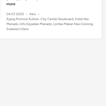
o
more
m
P
04.07.2025
•
Aksi
•
b
o
Ajang Promosi Kuliner
,
City Center Boulevard
,
Hotel Ibis
a
s
Manado
,
Info Kejadian Manado
,
Lomba Makan Nasi Goreng
,
M
t
Sulawesi Utara
a
e
k
d
a
i
n
n
N
a
s
i
G
o
r
e
n
g