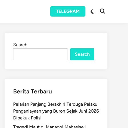
Switch
TELEGRAM
Open
to
Search
dark
mode
Search
Search
Berita Terbaru
Pelarian Panjang Berakhir! Terduga Pelaku
Penganiayaan yang Buron Sejak Juni 2026
Dibekuk Polisi
Tragedi Maut di Manado! Mahasiswi