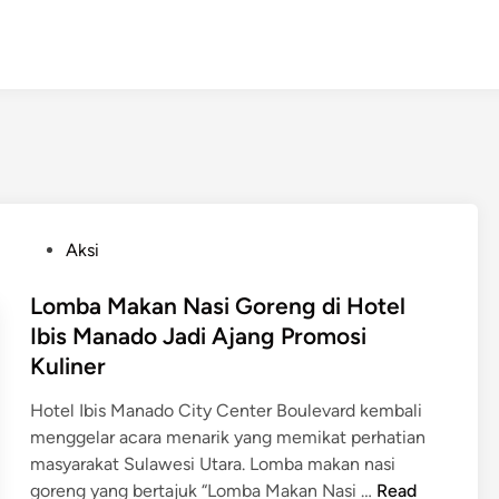
P
Aksi
o
s
Lomba Makan Nasi Goreng di Hotel
t
Ibis Manado Jadi Ajang Promosi
e
Kuliner
d
i
Hotel Ibis Manado City Center Boulevard kembali
n
menggelar acara menarik yang memikat perhatian
masyarakat Sulawesi Utara. Lomba makan nasi
L
goreng yang bertajuk “Lomba Makan Nasi …
Read