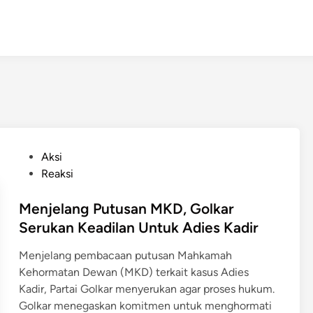
P
Aksi
o
Reaksi
s
t
Menjelang Putusan MKD, Golkar
e
Serukan Keadilan Untuk Adies Kadir
d
Menjelang pembacaan putusan Mahkamah
i
Kehormatan Dewan (MKD) terkait kasus Adies
n
Kadir, Partai Golkar menyerukan agar proses hukum.
Golkar menegaskan komitmen untuk menghormati