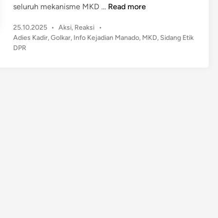
M
seluruh mekanisme MKD …
Read more
e
P
25.10.2025
•
Aksi
,
Reaksi
•
n
o
Adies Kadir
,
Golkar
,
Info Kejadian Manado
,
MKD
,
Sidang Etik
j
s
DPR
e
t
l
e
a
d
n
i
n
g
P
u
t
u
s
a
n
M
K
D