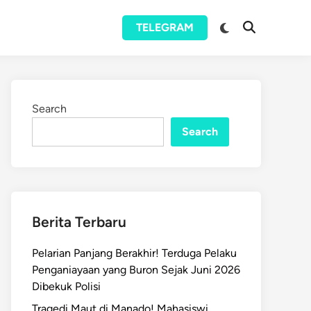
Switch
TELEGRAM
Open
to
Search
dark
mode
Search
Search
Berita Terbaru
Pelarian Panjang Berakhir! Terduga Pelaku
Penganiayaan yang Buron Sejak Juni 2026
Dibekuk Polisi
Tragedi Maut di Manado! Mahasiswi