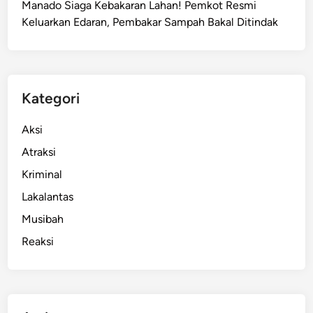
Manado Siaga Kebakaran Lahan! Pemkot Resmi
a
Keluarkan Edaran, Pembakar Sampah Bakal Ditindak
T
e
w
a
s
Kategori
A
k
Aksi
i
Atraksi
b
Kriminal
a
t
Lakalantas
A
Musibah
l
Reaksi
k
o
h
o
l