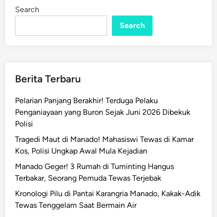
M
i
Search
n
a
Search
m
u
j
u
M
Berita Terbaru
a
n
Pelarian Panjang Berakhir! Terduga Pelaku
a
Penganiayaan yang Buron Sejak Juni 2026 Dibekuk
d
Polisi
o
Tragedi Maut di Manado! Mahasiswi Tewas di Kamar
:
Kos, Polisi Ungkap Awal Mula Kejadian
5
P
Manado Geger! 3 Rumah di Tuminting Hangus
e
Terbakar, Seorang Pemuda Tewas Terjebak
m
Kronologi Pilu di Pantai Karangria Manado, Kakak-Adik
u
Tewas Tenggelam Saat Bermain Air
d