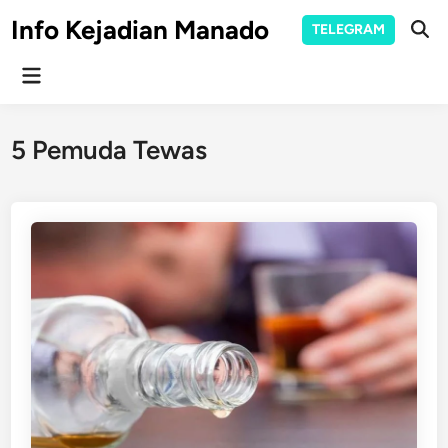
Skip
Info Kejadian Manado
TELEGRAM
to
Ope
Sear
content
Main
Menu
5 Pemuda Tewas