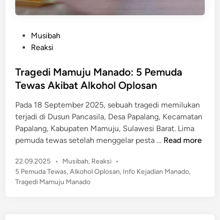
P
Musibah
o
Reaksi
s
t
Tragedi Mamuju Manado: 5 Pemuda
e
Tewas Akibat Alkohol Oplosan
d
Pada 18 September 2025, sebuah tragedi memilukan
i
terjadi di Dusun Pancasila, Desa Papalang, Kecamatan
n
Papalang, Kabupaten Mamuju, Sulawesi Barat. Lima
T
pemuda tewas setelah menggelar pesta …
Read more
r
P
22.09.2025
•
Musibah
,
Reaksi
•
a
o
5 Pemuda Tewas
,
Alkohol Oplosan
,
Info Kejadian Manado
,
g
s
Tragedi Mamuju Manado
e
t
d
e
i
d