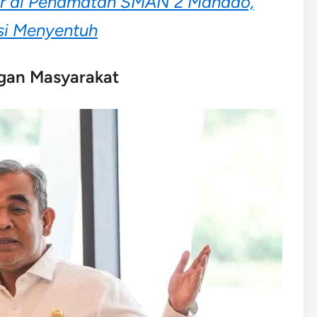
r di Penamatan SMAN 2 Manado,
asi Menyentuh
gan Masyarakat