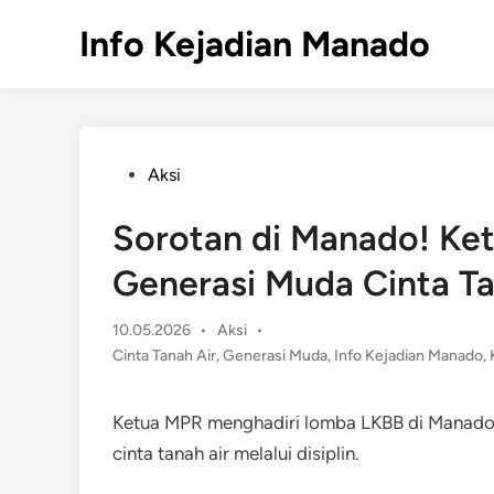
Skip
Info Kejadian Manado
to
content
Posted
Aksi
in
Sorotan di Manado! Ke
Generasi Muda Cinta T
Posted
10.05.2026
•
Aksi
•
in
Cinta Tanah Air
,
Generasi Muda
,
Info Kejadian Manado
,
Ketua MPR menghadiri lomba LKBB di Manad
cinta tanah air melalui disiplin.