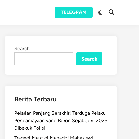
Switch
TELEGRAM
Open
to
Search
dark
mode
Search
Search
Berita Terbaru
Pelarian Panjang Berakhir! Terduga Pelaku
Penganiayaan yang Buron Sejak Juni 2026
Dibekuk Polisi
Tragedi Maut di Manado! Mahasiswi