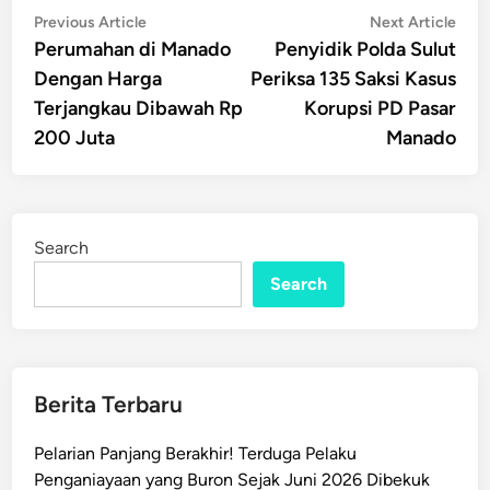
Post
Previous
Nex
Previous Article
Next Article
article:
artic
Perumahan di Manado
Penyidik Polda Sulut
navigation
Dengan Harga
Periksa 135 Saksi Kasus
Terjangkau Dibawah Rp
Korupsi PD Pasar
200 Juta
Manado
Search
Search
Berita Terbaru
Pelarian Panjang Berakhir! Terduga Pelaku
Penganiayaan yang Buron Sejak Juni 2026 Dibekuk