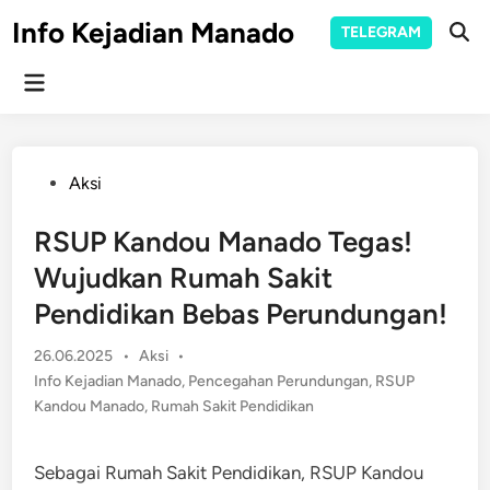
Skip
Info Kejadian Manado
TELEGRAM
to
Ope
Sear
content
Main
Menu
Posted
Aksi
in
RSUP Kandou Manado Tegas!
Wujudkan Rumah Sakit
Pendidikan Bebas Perundungan!
Posted
26.06.2025
•
Aksi
•
in
Info Kejadian Manado
,
Pencegahan Perundungan
,
RSUP
Kandou Manado
,
Rumah Sakit Pendidikan
Sebagai Rumah Sakit Pendidikan, RSUP Kandou