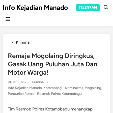
Skip
Info Kejadian Manado
TELEGRAM
to
Ope
Sear
content
Main
Menu
Posted
Kriminal
in
Remaja Mogolaing Diringkus,
Gasak Uang Puluhan Juta Dan
Motor Warga!
Posted
06.01.2026
•
Kriminal
•
in
Info Kejadian Manado
,
Kotamobagu
,
Kriminalitas
,
Mogolaing
,
Pencurian Rumah
,
Resmob Polres Kotamobagu
Tim Resmob Polres Kotamobagu menangkap