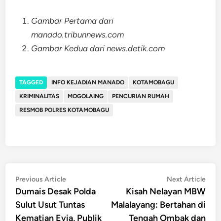
Gambar Pertama dari
manado.tribunnews.com
Gambar Kedua dari news.detik.com
TAGGED
INFO KEJADIAN MANADO
KOTAMOBAGU
KRIMINALITAS
MOGOLAING
PENCURIAN RUMAH
RESMOB POLRES KOTAMOBAGU
Post
Previous
Nex
Previous Article
Next Article
article:
artic
Dumais Desak Polda
Kisah Nelayan MBW
navigation
Sulut Usut Tuntas
Malalayang: Bertahan di
Kematian Evia, Publik
Tengah Ombak dan