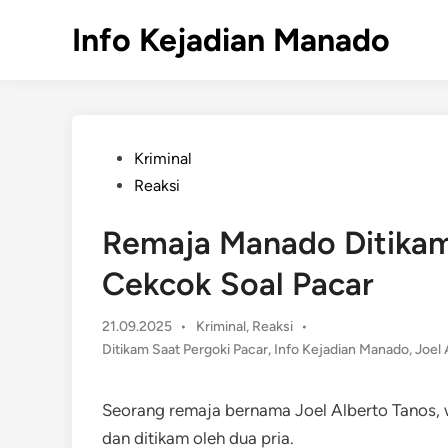
Skip
Info Kejadian Manado
to
content
Posted
Kriminal
in
Reaksi
Remaja Manado Ditikam
Cekcok Soal Pacar
Posted
21.09.2025
•
Kriminal
,
Reaksi
•
in
Ditikam Saat Pergoki Pacar
,
Info Kejadian Manado
,
Joel 
Seorang remaja bernama Joel Alberto Tanos, 
dan ditikam oleh dua pria.