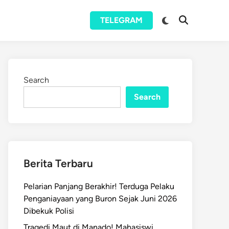
Switch
TELEGRAM
Open
to
Search
dark
mode
Search
Search
Berita Terbaru
Pelarian Panjang Berakhir! Terduga Pelaku
Penganiayaan yang Buron Sejak Juni 2026
Dibekuk Polisi
Tragedi Maut di Manado! Mahasiswi