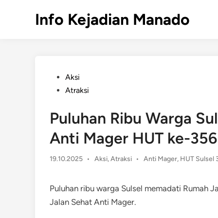
Skip
Info Kejadian Manado
to
content
Posted
Aksi
in
Atraksi
Puluhan Ribu Warga Sul
Anti Mager HUT ke-356
Posted
19.10.2025
•
Aksi
,
Atraksi
•
Anti Mager
,
HUT Sulsel 
in
Puluhan ribu warga Sulsel memadati Rumah Ja
Jalan Sehat Anti Mager.