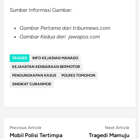
Sumber Informasi Gambar:
Gambar Pertama dari tribunnews.com
Gambar Kedua dari jawapos.com
TAGGED
INFO KEJADIAN MANADO
KEJAHATAN KENDARAAN BERMOTOR
PENGUNGKAPAN KASUS
POLRES TOMOHON
SINDIKAT CURANMOR
Post
Previous
Nex
Previous Article
Next Article
article:
artic
Mobil Polisi Tertimpa
Tragedi Mamuju
navigation