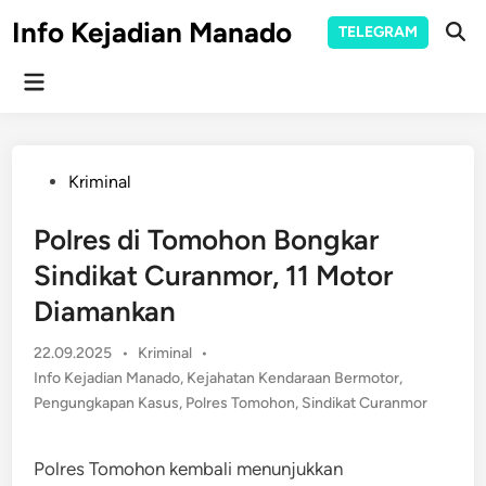
Skip
Info Kejadian Manado
TELEGRAM
to
Ope
Sear
content
Main
Menu
Posted
Kriminal
in
Polres di Tomohon Bongkar
Sindikat Curanmor, 11 Motor
Diamankan
Posted
22.09.2025
•
Kriminal
•
in
Info Kejadian Manado
,
Kejahatan Kendaraan Bermotor
,
Pengungkapan Kasus
,
Polres Tomohon
,
Sindikat Curanmor
Polres Tomohon kembali menunjukkan