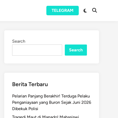
Switch
TELEGRAM
Open
to
Search
dark
mode
Search
Search
Berita Terbaru
Pelarian Panjang Berakhir! Terduga Pelaku
Penganiayaan yang Buron Sejak Juni 2026
Dibekuk Polisi
Tragedi Maut di Manado! Mahasiswi