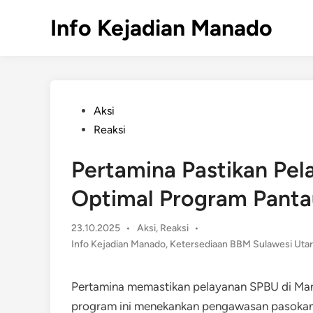
Skip
Info Kejadian Manado
to
content
Posted
Aksi
in
Reaksi
Pertamina Pastikan Pe
Optimal Program Panta
Posted
23.10.2025
•
Aksi
,
Reaksi
•
in
Info Kejadian Manado
,
Ketersediaan BBM Sulawesi Uta
Pertamina memastikan pelayanan SPBU di Man
program ini menekankan pengawasan pasoka