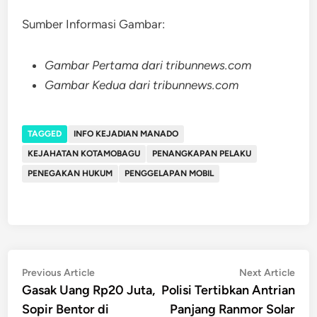
Sumber Informasi Gambar:
Gambar Pertama dari tribunnews.com
Gambar Kedua dari tribunnews.com
TAGGED
INFO KEJADIAN MANADO
KEJAHATAN KOTAMOBAGU
PENANGKAPAN PELAKU
PENEGAKAN HUKUM
PENGGELAPAN MOBIL
Post
Previous
Nex
Previous Article
Next Article
article:
artic
Gasak Uang Rp20 Juta,
Polisi Tertibkan Antrian
navigation
Sopir Bentor di
Panjang Ranmor Solar