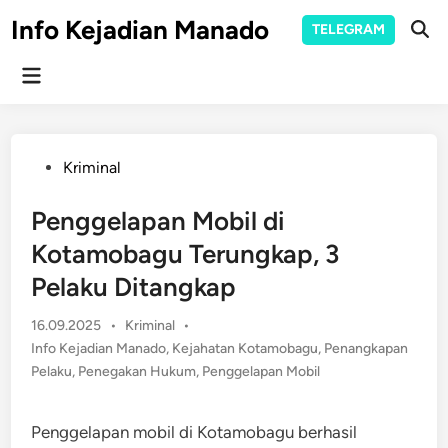
Skip
Info Kejadian Manado
TELEGRAM
to
Ope
Sear
content
Main
Menu
Posted
Kriminal
in
Penggelapan Mobil di
Kotamobagu Terungkap, 3
Pelaku Ditangkap
Posted
16.09.2025
•
Kriminal
•
in
Info Kejadian Manado
,
Kejahatan Kotamobagu
,
Penangkapan
Pelaku
,
Penegakan Hukum
,
Penggelapan Mobil
Penggelapan mobil di Kotamobagu berhasil