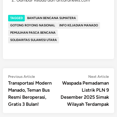
Gambar Kedua dari antaranews.com
TAGGED
BANTUAN BENCANA SUMATERA
GOTONG ROYONG NASIONAL
INFO KEJADIAN MANADO
PEMULIHAN PASCA BENCANA
SOLIDARITAS SULAWESI UTARA
Post
Previous
Nex
Previous Article
Next Article
article:
artic
Transportasi Modern
Waspada Pemadaman
navigation
Manado, Teman Bus
Listrik PLN 9
Resmi Beroperasi,
Desember 2025 Simak
Gratis 3 Bulan!
Wilayah Terdampak