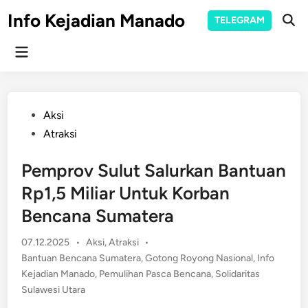
Skip
Info Kejadian Manado
TELEGRAM
to
Ope
Sear
content
Main
Menu
Posted
Aksi
in
Atraksi
Pemprov Sulut Salurkan Bantuan
Rp1,5 Miliar Untuk Korban
Bencana Sumatera
Posted
07.12.2025
•
Aksi
,
Atraksi
•
in
Bantuan Bencana Sumatera
,
Gotong Royong Nasional
,
Info
Kejadian Manado
,
Pemulihan Pasca Bencana
,
Solidaritas
Sulawesi Utara