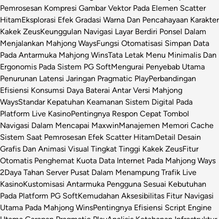
Pemrosesan Kompresi Gambar Vektor Pada Elemen Scatter
Hitam
Eksplorasi Efek Gradasi Warna Dan Pencahayaan Karakter
Kakek Zeus
Keunggulan Navigasi Layar Berdiri Ponsel Dalam
Menjalankan Mahjong Ways
Fungsi Otomatisasi Simpan Data
Pada Antarmuka Mahjong Wins
Tata Letak Menu Minimalis Dan
Ergonomis Pada Sistem PG Soft
Mengurai Penyebab Utama
Penurunan Latensi Jaringan Pragmatic Play
Perbandingan
Efisiensi Konsumsi Daya Baterai Antar Versi Mahjong
Ways
Standar Kepatuhan Keamanan Sistem Digital Pada
Platform Live Kasino
Pentingnya Respon Cepat Tombol
Navigasi Dalam Mencapai Maxwin
Manajemen Memori Cache
Sistem Saat Pemrosesan Efek Scatter Hitam
Detail Desain
Grafis Dan Animasi Visual Tingkat Tinggi Kakek Zeus
Fitur
Otomatis Penghemat Kuota Data Internet Pada Mahjong Ways
2
Daya Tahan Server Pusat Dalam Menampung Trafik Live
Kasino
Kustomisasi Antarmuka Pengguna Sesuai Kebutuhan
Pada Platform PG Soft
Kemudahan Aksesibilitas Fitur Navigasi
Utama Pada Mahjong Wins
Pentingnya Efisiensi Script Engine