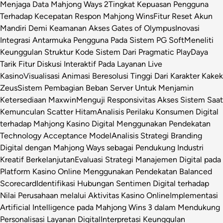
Menjaga Data Mahjong Ways 2
Tingkat Kepuasan Pengguna
Terhadap Kecepatan Respon Mahjong Wins
Fitur Reset Akun
Mandiri Demi Keamanan Akses Gates of Olympus
Inovasi
Integrasi Antarmuka Pengguna Pada Sistem PG Soft
Meneliti
Keunggulan Struktur Kode Sistem Dari Pragmatic Play
Daya
Tarik Fitur Diskusi Interaktif Pada Layanan Live
Kasino
Visualisasi Animasi Beresolusi Tinggi Dari Karakter Kakek
Zeus
Sistem Pembagian Beban Server Untuk Menjamin
Ketersediaan Maxwin
Menguji Responsivitas Akses Sistem Saat
Kemunculan Scatter Hitam
Analisis Perilaku Konsumen Digital
terhadap Mahjong Kasino Digital Menggunakan Pendekatan
Technology Acceptance Model
Analisis Strategi Branding
Digital dengan Mahjong Ways sebagai Pendukung Industri
Kreatif Berkelanjutan
Evaluasi Strategi Manajemen Digital pada
Platform Kasino Online Menggunakan Pendekatan Balanced
Scorecard
Identifikasi Hubungan Sentimen Digital terhadap
Nilai Perusahaan melalui Aktivitas Kasino Online
Implementasi
Artificial Intelligence pada Mahjong Wins 3 dalam Mendukung
Personalisasi Layanan Digital
Interpretasi Keunggulan