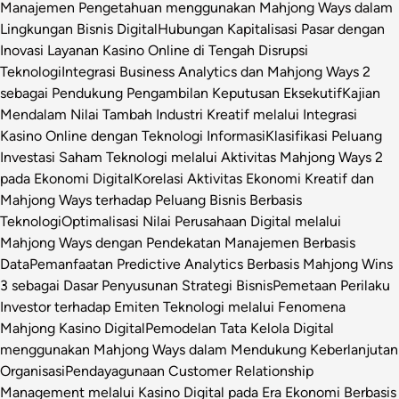
Manajemen Pengetahuan menggunakan Mahjong Ways dalam
Lingkungan Bisnis Digital
Hubungan Kapitalisasi Pasar dengan
Inovasi Layanan Kasino Online di Tengah Disrupsi
Teknologi
Integrasi Business Analytics dan Mahjong Ways 2
sebagai Pendukung Pengambilan Keputusan Eksekutif
Kajian
Mendalam Nilai Tambah Industri Kreatif melalui Integrasi
Kasino Online dengan Teknologi Informasi
Klasifikasi Peluang
Investasi Saham Teknologi melalui Aktivitas Mahjong Ways 2
pada Ekonomi Digital
Korelasi Aktivitas Ekonomi Kreatif dan
Mahjong Ways terhadap Peluang Bisnis Berbasis
Teknologi
Optimalisasi Nilai Perusahaan Digital melalui
Mahjong Ways dengan Pendekatan Manajemen Berbasis
Data
Pemanfaatan Predictive Analytics Berbasis Mahjong Wins
3 sebagai Dasar Penyusunan Strategi Bisnis
Pemetaan Perilaku
Investor terhadap Emiten Teknologi melalui Fenomena
Mahjong Kasino Digital
Pemodelan Tata Kelola Digital
menggunakan Mahjong Ways dalam Mendukung Keberlanjutan
Organisasi
Pendayagunaan Customer Relationship
Management melalui Kasino Digital pada Era Ekonomi Berbasis