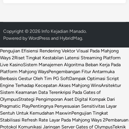
Copyright © 2026
Info Kejadian Manado
.
Powered by
WordPress
and
HybridMag
.
Pengujian Efisiensi Rendering Vektor Visual Pada Mahjong
Ways 2
Riset Tingkat Kestabilan Latensi Streaming Platform
Live Kasino
Sistem Manajemen Algoritma Beban Kerja Pada
Platform Mahjong Ways
Pengembangan Fitur Antarmuka
Berbasis Gestur Oleh Tim PG Soft
Dampak Optimasi Script
Engine Terhadap Kecepatan Akses Mahjong Wins
Arsitektur
Sistem Keamanan Data Terenkripsi Pada Gates of
Olympus
Strategi Pengimporan Aset Digital Kompak Dari
Pragmatic Play
Pentingnya Penyesuaian Sensitivitas Layar
Sentuh Untuk Kemudahan Maxwin
Pengujian Tingkat
Stabilisasi Refresh Rate Layar Pada Mahjong Ways 2
Pembaruan
Protokol Komunikasi Jaringan Server Gates of Olympus
Teknik