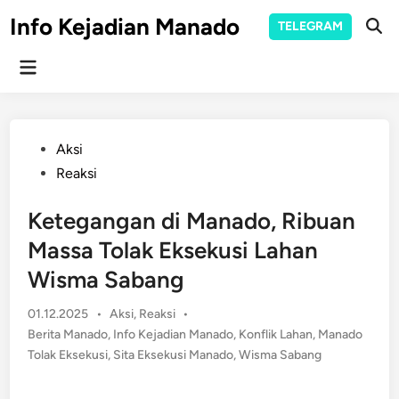
Skip
Info Kejadian Manado
TELEGRAM
to
Ope
Sear
content
Main
Menu
Posted
Aksi
in
Reaksi
Ketegangan di Manado, Ribuan
Massa Tolak Eksekusi Lahan
Wisma Sabang
Posted
01.12.2025
•
Aksi
,
Reaksi
•
in
Berita Manado
,
Info Kejadian Manado
,
Konflik Lahan
,
Manado
Tolak Eksekusi
,
Sita Eksekusi Manado
,
Wisma Sabang