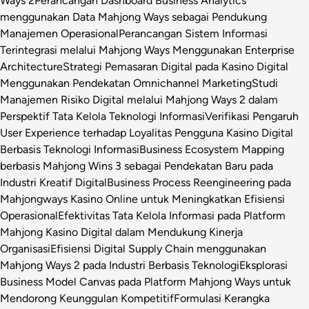
Ways 2
Perancangan Dashboard Business Analytics
menggunakan Data Mahjong Ways sebagai Pendukung
Manajemen Operasional
Perancangan Sistem Informasi
Terintegrasi melalui Mahjong Ways Menggunakan Enterprise
Architecture
Strategi Pemasaran Digital pada Kasino Digital
Menggunakan Pendekatan Omnichannel Marketing
Studi
Manajemen Risiko Digital melalui Mahjong Ways 2 dalam
Perspektif Tata Kelola Teknologi Informasi
Verifikasi Pengaruh
User Experience terhadap Loyalitas Pengguna Kasino Digital
Berbasis Teknologi Informasi
Business Ecosystem Mapping
berbasis Mahjong Wins 3 sebagai Pendekatan Baru pada
Industri Kreatif Digital
Business Process Reengineering pada
Mahjongways Kasino Online untuk Meningkatkan Efisiensi
Operasional
Efektivitas Tata Kelola Informasi pada Platform
Mahjong Kasino Digital dalam Mendukung Kinerja
Organisasi
Efisiensi Digital Supply Chain menggunakan
Mahjong Ways 2 pada Industri Berbasis Teknologi
Eksplorasi
Business Model Canvas pada Platform Mahjong Ways untuk
Mendorong Keunggulan Kompetitif
Formulasi Kerangka