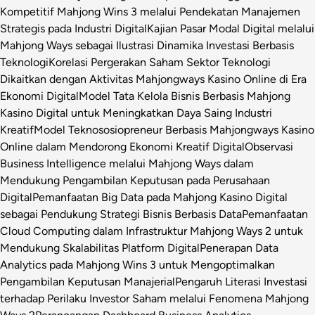
Kompetitif Mahjong Wins 3 melalui Pendekatan Manajemen
Strategis pada Industri Digital
Kajian Pasar Modal Digital melalui
Mahjong Ways sebagai Ilustrasi Dinamika Investasi Berbasis
Teknologi
Korelasi Pergerakan Saham Sektor Teknologi
Dikaitkan dengan Aktivitas Mahjongways Kasino Online di Era
Ekonomi Digital
Model Tata Kelola Bisnis Berbasis Mahjong
Kasino Digital untuk Meningkatkan Daya Saing Industri
Kreatif
Model Teknososiopreneur Berbasis Mahjongways Kasino
Online dalam Mendorong Ekonomi Kreatif Digital
Observasi
Business Intelligence melalui Mahjong Ways dalam
Mendukung Pengambilan Keputusan pada Perusahaan
Digital
Pemanfaatan Big Data pada Mahjong Kasino Digital
sebagai Pendukung Strategi Bisnis Berbasis Data
Pemanfaatan
Cloud Computing dalam Infrastruktur Mahjong Ways 2 untuk
Mendukung Skalabilitas Platform Digital
Penerapan Data
Analytics pada Mahjong Wins 3 untuk Mengoptimalkan
Pengambilan Keputusan Manajerial
Pengaruh Literasi Investasi
terhadap Perilaku Investor Saham melalui Fenomena Mahjong