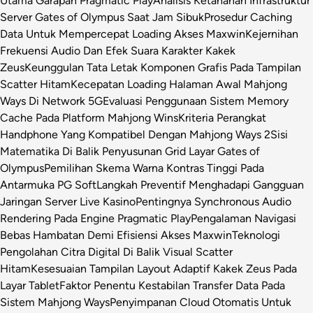
Utama Garapan Pragmatic Play
Analisis Ketahanan Infrastruktur
Server Gates of Olympus Saat Jam Sibuk
Prosedur Caching
Data Untuk Mempercepat Loading Akses Maxwin
Kejernihan
Frekuensi Audio Dan Efek Suara Karakter Kakek
Zeus
Keunggulan Tata Letak Komponen Grafis Pada Tampilan
Scatter Hitam
Kecepatan Loading Halaman Awal Mahjong
Ways Di Network 5G
Evaluasi Penggunaan Sistem Memory
Cache Pada Platform Mahjong Wins
Kriteria Perangkat
Handphone Yang Kompatibel Dengan Mahjong Ways 2
Sisi
Matematika Di Balik Penyusunan Grid Layar Gates of
Olympus
Pemilihan Skema Warna Kontras Tinggi Pada
Antarmuka PG Soft
Langkah Preventif Menghadapi Gangguan
Jaringan Server Live Kasino
Pentingnya Synchronous Audio
Rendering Pada Engine Pragmatic Play
Pengalaman Navigasi
Bebas Hambatan Demi Efisiensi Akses Maxwin
Teknologi
Pengolahan Citra Digital Di Balik Visual Scatter
Hitam
Kesesuaian Tampilan Layout Adaptif Kakek Zeus Pada
Layar Tablet
Faktor Penentu Kestabilan Transfer Data Pada
Sistem Mahjong Ways
Penyimpanan Cloud Otomatis Untuk