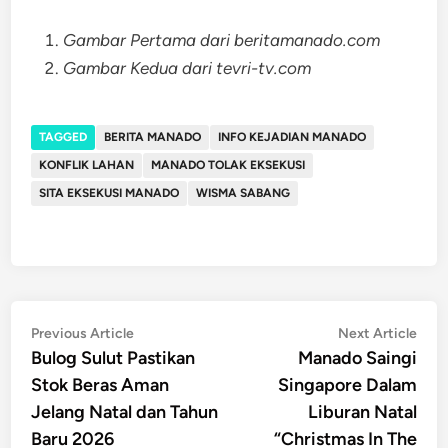
Gambar Pertama dari beritamanado.com
Gambar Kedua dari tevri-tv.com
TAGGED
BERITA MANADO
INFO KEJADIAN MANADO
KONFLIK LAHAN
MANADO TOLAK EKSEKUSI
SITA EKSEKUSI MANADO
WISMA SABANG
Post
Previous
Nex
Previous Article
Next Article
article:
artic
Bulog Sulut Pastikan
Manado Saingi
navigation
Stok Beras Aman
Singapore Dalam
Jelang Natal dan Tahun
Liburan Natal
Baru 2026
“Christmas In The