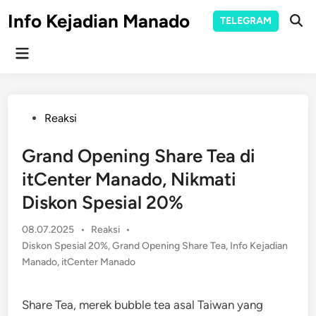
Skip
Info Kejadian Manado
TELEGRAM
to
Ope
Sear
content
Main
Menu
Posted
Reaksi
in
Grand Opening Share Tea di
itCenter Manado, Nikmati
Diskon Spesial 20%
Posted
08.07.2025
•
Reaksi
•
in
Diskon Spesial 20%
,
Grand Opening Share Tea
,
Info Kejadian
Manado
,
itCenter Manado
Share Tea, merek bubble tea asal Taiwan yang