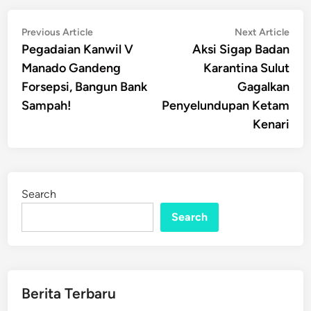
Post
Previous
Nex
Previous Article
Next Article
article:
artic
Pegadaian Kanwil V
Aksi Sigap Badan
navigation
Manado Gandeng
Karantina Sulut
Forsepsi, Bangun Bank
Gagalkan
Sampah!
Penyelundupan Ketam
Kenari
Search
Search
Berita Terbaru