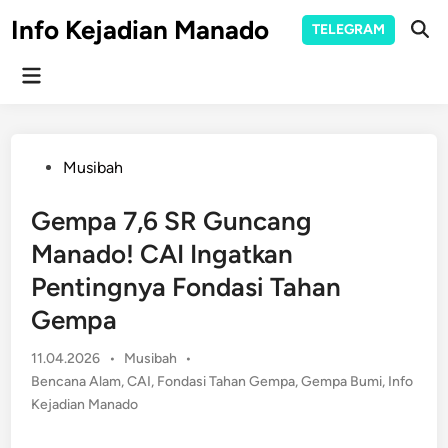
Skip
Info Kejadian Manado
TELEGRAM
to
Ope
Sear
content
Main
Menu
Posted
Musibah
in
Gempa 7,6 SR Guncang
Manado! CAI Ingatkan
Pentingnya Fondasi Tahan
Gempa
Posted
11.04.2026
•
Musibah
•
in
Bencana Alam
,
CAI
,
Fondasi Tahan Gempa
,
Gempa Bumi
,
Info
Kejadian Manado