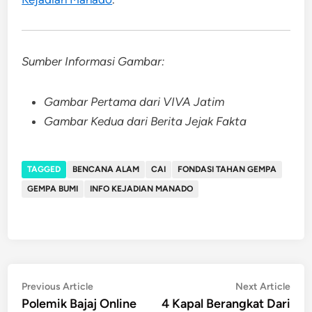
Sumber Informasi Gambar:
Gambar Pertama dari VIVA Jatim
Gambar Kedua dari Berita Jejak Fakta
TAGGED
BENCANA ALAM
CAI
FONDASI TAHAN GEMPA
GEMPA BUMI
INFO KEJADIAN MANADO
Post
Previous
Nex
Previous Article
Next Article
article:
artic
Polemik Bajaj Online
4 Kapal Berangkat Dari
navigation