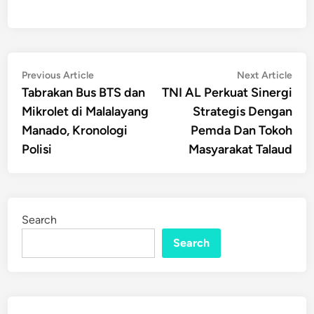
Post
Previous
Nex
Previous Article
Next Article
article:
artic
Tabrakan Bus BTS dan
TNI AL Perkuat Sinergi
navigation
Mikrolet di Malalayang
Strategis Dengan
Manado, Kronologi
Pemda Dan Tokoh
Polisi
Masyarakat Talaud
Search
Search