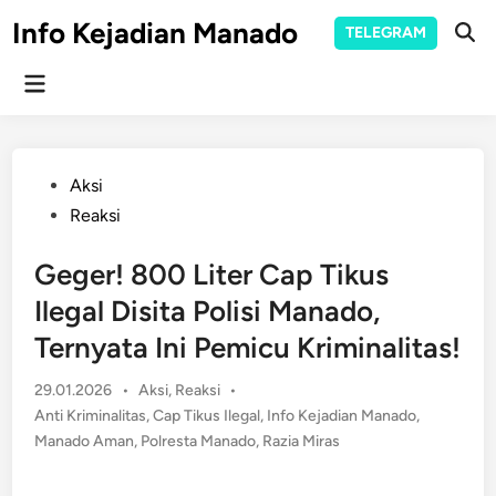
Skip
Info Kejadian Manado
TELEGRAM
to
Ope
Sear
content
Main
Menu
Posted
Aksi
in
Reaksi
Geger! 800 Liter Cap Tikus
Ilegal Disita Polisi Manado,
Ternyata Ini Pemicu Kriminalitas!
Posted
29.01.2026
•
Aksi
,
Reaksi
•
in
Anti Kriminalitas
,
Cap Tikus Ilegal
,
Info Kejadian Manado
,
Manado Aman
,
Polresta Manado
,
Razia Miras