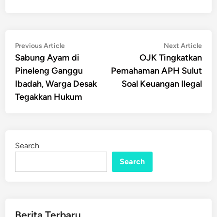
Post
Previous
Nex
Previous Article
Next Article
article:
artic
Sabung Ayam di
OJK Tingkatkan
navigation
Pineleng Ganggu
Pemahaman APH Sulut
Ibadah, Warga Desak
Soal Keuangan Ilegal
Tegakkan Hukum
Search
Search
Berita Terbaru