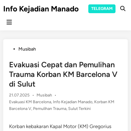
Skip
Info Kejadian Manado
TELEGRAM
to
Ope
Sear
content
Main
Menu
Posted
Musibah
in
Evakuasi Cepat dan Pemulihan
Trauma Korban KM Barcelona V
di Sulut
Posted
21.07.2025
•
Musibah
•
in
Evakuasi KM Barcelona
,
Info Kejadian Manado
,
Korban KM
Barcelona V
,
Pemulihan Trauma
,
Sulut Terkini
Korban kebakaran Kapal Motor (KM) Gregorius