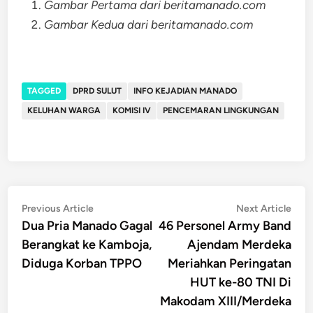
Gambar Pertama dari beritamanado.com
Gambar Kedua dari beritamanado.com
TAGGED
DPRD SULUT
INFO KEJADIAN MANADO
KELUHAN WARGA
KOMISI IV
PENCEMARAN LINGKUNGAN
Post
Previous
Nex
Previous Article
Next Article
article:
artic
Dua Pria Manado Gagal
46 Personel Army Band
navigation
Berangkat ke Kamboja,
Ajendam Merdeka
Diduga Korban TPPO
Meriahkan Peringatan
HUT ke-80 TNI Di
Makodam XIII/Merdeka