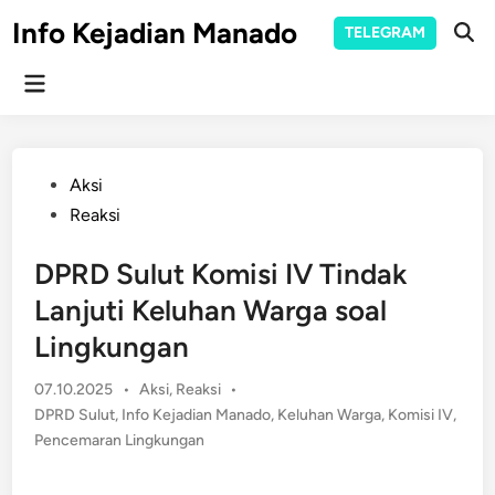
Skip
Info Kejadian Manado
TELEGRAM
to
Ope
Sear
content
Main
Menu
Posted
Aksi
in
Reaksi
DPRD Sulut Komisi IV Tindak
Lanjuti Keluhan Warga soal
Lingkungan
Posted
07.10.2025
•
Aksi
,
Reaksi
•
in
DPRD Sulut
,
Info Kejadian Manado
,
Keluhan Warga
,
Komisi IV
,
Pencemaran Lingkungan