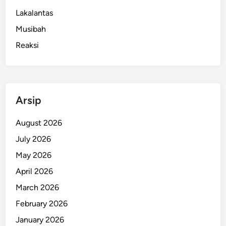
?
t
Lakalantas
u
Musibah
k
D
Reaksi
e
s
a
B
Arsip
i
n
August 2026
a
July 2026
a
n
May 2026
P
April 2026
e
March 2026
l
i
February 2026
n
January 2026
d