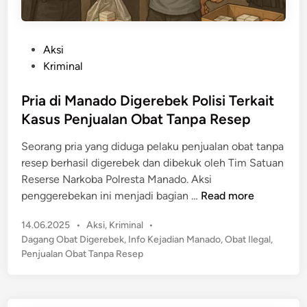
P
Aksi
o
Kriminal
s
t
Pria di Manado Digerebek Polisi Terkait
e
Kasus Penjualan Obat Tanpa Resep
d
Seorang pria yang diduga pelaku penjualan obat tanpa
i
resep berhasil digerebek dan dibekuk oleh Tim Satuan
n
Reserse Narkoba Polresta Manado. Aksi
P
penggerebekan ini menjadi bagian …
Read more
r
P
14.06.2025
•
Aksi
,
Kriminal
•
i
o
Dagang Obat Digerebek
,
Info Kejadian Manado
,
Obat Ilegal
,
a
s
Penjualan Obat Tanpa Resep
d
t
i
e
M
d