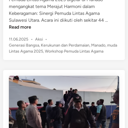
u
n
mengangkat tema Merajut Harmoni dalam
n
t
Keberagaman: Sinergi Pemuda Lintas Agama
a
,
P
Sulawesi Utara. Acara ini diikuti oleh sekitar 44 …
d
C
e
Read more
o
e
m
!
p
P
11.06.2025
•
Aksi
•
u
a
o
Generasi Bangsa
,
Kerukunan dan Perdamaian
,
Manado
,
muda
d
t
s
Lintas Agama 2025
,
Workshop Pemuda Lintas Agama
a
t
T
L
e
a
i
d
n
n
i
g
n
t
a
a
n
s
i
A
W
g
a
a
r
m
g