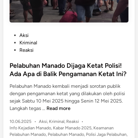
a
a
2
K
0
u
2
r
5
a
P
Aksi
D
n
o
Kriminal
i
g
s
Reaksi
g
M
t
e
a
e
Pelabuhan Manado Dijaga Ketat Polisi!
l
m
d
Ada Apa di Balik Pengamanan Ketat Ini?
a
p
i
r
Pelabuhan Manado kembali menjadi sorotan publik
u
n
d
dengan pengamanan ketat yang dilakukan oleh polisi
i
sejak Sabtu 10 Mei 2025 hingga Senin 12 Mei 2025.
M
P
Langkah tegas …
Read more
a
e
n
P
10.06.2025
•
Aksi
,
Kriminal
,
Reaksi
•
l
a
o
Info Kejadian Manado
,
Kabar Manado 2025
,
Keamanan
a
s
d
Pelabuhan Manado
,
Pelabuhan Manado
,
Polisi Jaga Pelabuhan
,
b