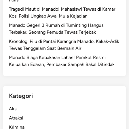
j
k
a
Tragedi Maut di Manado! Mahasiswi Tewas di Kamar
u
,
Kos, Polisi Ungkap Awal Mula Kejadian
A
I
Manado Geger! 3 Rumah di Tuminting Hangus
h
m
Terbakar, Seorang Pemuda Tewas Terjebak
m
i
a
Kronologi Pilu di Pantai Karangria Manado, Kakak-Adik
g
d
Tewas Tenggelam Saat Bermain Air
r
i
a
Manado Siaga Kebakaran Lahan! Pemkot Resmi
y
s
Keluarkan Edaran, Pembakar Sampah Bakal Ditindak
a
i
h
S
,
u
A
l
d
Kategori
u
a
t
A
Aksi
B
p
Atraksi
e
a
n
Kriminal