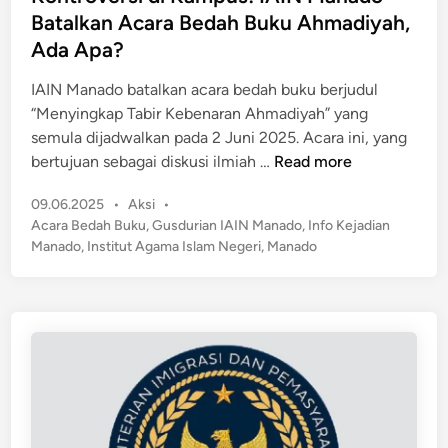
t
t
Batalkan Acara Bedah Buku Ahmadiyah,
e
a
e
r
Ada Apa?
t
d
a
P
i
IAIN Manado batalkan acara bedah buku berjudul
s
o
n
“Menyingkap Tabir Kebenaran Ahmadiyah” yang
i
l
semula dijadwalkan pada 2 Juni 2025. Acara ini, yang
B
i
K
bertujuan sebagai diskusi ilmiah …
Read more
a
s
o
n
i
P
09.06.2025
•
Aksi
•
n
g
!
o
Acara Bedah Buku
,
Gusdurian IAIN Manado
,
Info Kejadian
t
s
s
A
Manado
,
Institut Agama Islam Negeri
,
Manado
r
a
t
d
o
!
e
a
v
d
A
e
i
p
n
r
a
s
d
i
i
d
B