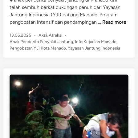
i
i
telah sembuh berkat dukungan penuh dari Yayasan
n
T
Jantung Indonesia (YJI) cabang Manado. Program
e
H
pengobatan intensif dan pendampingan …
Read more
r
a
k
P
13.06.2025
•
Aksi
,
Atraksi
•
r
a
o
Anak Penderita Penyakit Jantung
,
Info Kejadian Manado
,
a
s
i
Pengobatan YJI Kota Manado
,
Yayasan Jantung Indonesia
p
t
t
a
e
K
n
d
a
P
i
s
n
u
u
l
s
i
P
h
e
!
n
4
j
A
u
n
a