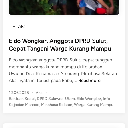
a
l
k
a
S
n
e
P
Aksi
O
m
o
b
b
s
Eldo Wongkar, Anggota DPRD Sulut,
a
u
t
t
Cepat Tangani Warga Kurang Mampu
h
e
T
d
Eldo Wongkar, anggota DPRD Sulut, cepat tanggap
d
a
a
membantu warga kurang mampu di Kelurahan
i
n
r
Uwuran Dua, Kecamatan Amurang, Minahasa Selatan.
n
p
i
E
Aksi nyata ini terjadi pada Rabu, …
Read more
a
P
l
R
e
P
12.06.2025
•
Aksi
•
d
e
n
o
Bantuan Sosial
,
DPRD Sulawesi Utara
,
Eldo Wongkar
,
Info
o
s
s
y
Kejadian Manado
,
Minahasa Selatan
,
Warga Kurang Mampu
W
e
t
a
o
p
e
k
n
d
i