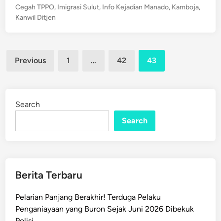
a
o
Cegah TPPO
,
Imigrasi Sulut
,
Info Kejadian Manado
,
Kamboja
,
a
I
t
s
Kanwil Ditjen
h
n
t
a
M
i
e
l
o
?
d
k
Posts
d
i
Previous
1
…
42
43
a
n
pagination
u
n
s
A
T
c
Search
P
a
P
Search
r
O
a
k
B
e
e
K
d
Berita Terbaru
a
a
m
h
Pelarian Panjang Berakhir! Terduga Pelaku
b
B
Penganiayaan yang Buron Sejak Juni 2026 Dibekuk
o
u
Polisi