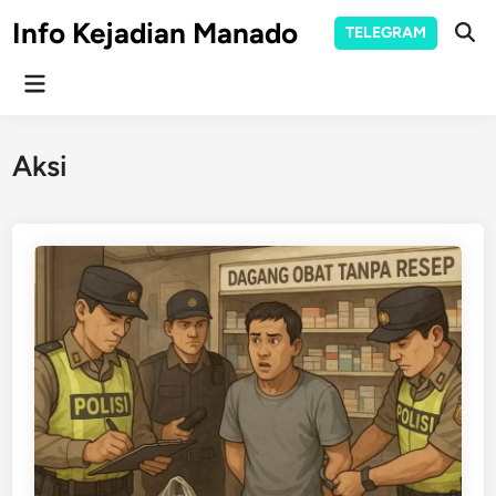
Skip
Info Kejadian Manado
TELEGRAM
to
Ope
Sear
content
Main
Menu
Aksi