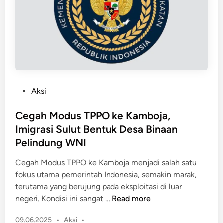
i
a
K
l
a
i
m
k
p
P
u
e
s
n
!
P
Aksi
g
I
o
a
A
s
Cegah Modus TPPO ke Kamboja,
m
I
t
a
Imigrasi Sulut Bentuk Desa Binaan
N
e
n
Pelindung WNI
M
d
a
a
i
Cegah Modus TPPO ke Kamboja menjadi salah satu
n
n
n
fokus utama pemerintah Indonesia, semakin marak,
K
a
terutama yang berujung pada eksploitasi di luar
e
d
C
negeri. Kondisi ini sangat …
Read more
t
o
e
a
B
P
09.06.2025
•
Aksi
•
g
t