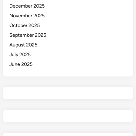
December 2025
u
n
November 2025
g
October 2025
W
September 2025
N
I
August 2025
July 2025
June 2025