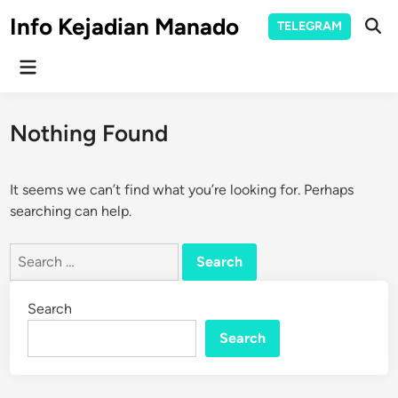
Skip
Info Kejadian Manado
TELEGRAM
to
Ope
Sear
content
Main
Menu
Nothing Found
It seems we can’t find what you’re looking for. Perhaps
searching can help.
Search
for:
Search
Search