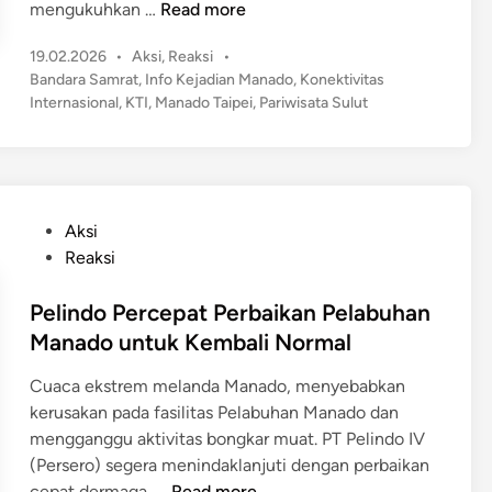
B
mengukuhkan …
Read more
h
e
a
,
r
P
19.02.2026
•
Aksi
,
Reaksi
•
n
P
b
o
Bandara Samrat
,
Info Kejadian Manado
,
Konektivitas
d
e
u
s
Internasional
,
KTI
,
Manado Taipei
,
Pariwisata Sulut
a
m
t
P
r
b
e
e
a
e
d
n
S
i
l
g
n
a
i
P
Aksi
o
m
P
o
Reaksi
b
r
a
s
a
a
n
t
Pelindo Percepat Perbaikan Pelabuhan
t
t
i
e
Manado untuk Kembali Normal
a
M
k
d
n
a
M
Cuaca ekstrem melanda Manado, menyebabkan
i
G
n
e
kerusakan pada fasilitas Pelabuhan Manado dan
n
r
a
m
mengganggu aktivitas bongkar muat. PT Pelindo IV
a
d
b
(Persero) segera menindaklanjuti dengan perbaikan
t
o
e
P
cepat dermaga, …
Read more