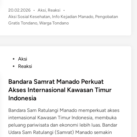
n
a
a
P
20.02.2026
•
Aksi
,
Reaksi
•
t
d
o
Aksi Sosial Kesehatan
,
Info Kejadian Manado
,
Pengobatan
u
o
s
Gratis Tondano
,
Warga Tondano
s
t
,
a
e
P
n
d
e
W
i
d
n
a
P
Aksi
a
r
o
Reaksi
g
g
s
a
a
t
Bandara Samrat Manado Perkuat
n
T
e
Akses Internasional Kawasan Timur
g
o
d
G
Indonesia
n
i
e
d
n
Bandara Sam Ratulangi Manado memperkuat akses
l
a
internasional Kawasan Timur Indonesia, membuka
i
n
peluang pariwisata dan ekonomi lebih luas. Bandar
s
o
Udara Sam Ratulangi (Samrat) Manado semakin
a
S