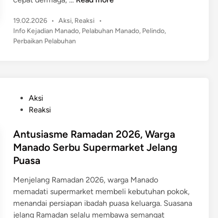
i
P
l
e
s
e
P
i
19.02.2026
•
Aksi
,
Reaksi
•
l
,
o
r
Info Kejadian Manado
,
Pelabuhan Manado
,
Pelindo
,
i
A
s
Perbaikan Pelabuhan
k
n
k
t
u
d
s
e
a
o
d
i
t
P
i
P
A
n
e
e
P
Aksi
k
r
d
o
Reaksi
s
c
u
s
e
e
l
t
Antusiasme Ramadan 2026, Warga
s
p
i
e
Manado Serbu Supermarket Jelang
I
a
I
d
Puasa
n
t
n
i
t
P
i
n
Menjelang Ramadan 2026, warga Manado
e
e
B
memadati supermarket membeli kebutuhan pokok,
r
r
i
menandai persiapan ibadah puasa keluarga. Suasana
n
b
k
jelang Ramadan selalu membawa semangat
a