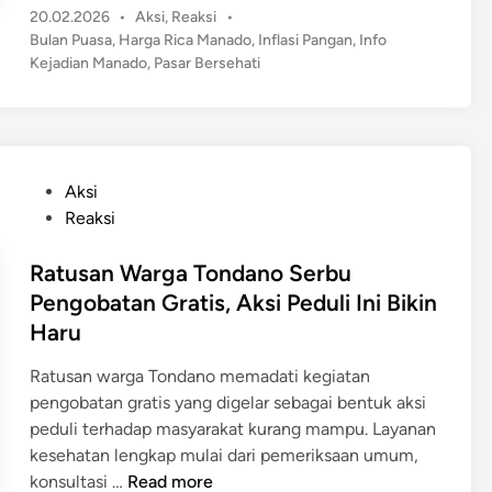
P
20.02.2026
•
Aksi
,
Reaksi
•
b
o
Bulan Puasa
,
Harga Rica Manado
,
Inflasi Pangan
,
Info
a
s
Kejadian Manado
,
Pasar Bersehati
i
t
N
e
a
d
i
i
n
k
P
Aksi
D
o
Reaksi
r
s
a
t
Ratusan Warga Tondano Serbu
s
e
Pengobatan Gratis, Aksi Peduli Ini Bikin
t
d
Haru
i
i
s
n
Ratusan warga Tondano memadati kegiatan
d
pengobatan gratis yang digelar sebagai bentuk aksi
i
peduli terhadap masyarakat kurang mampu. Layanan
M
kesehatan lengkap mulai dari pemeriksaan umum,
a
R
konsultasi …
Read more