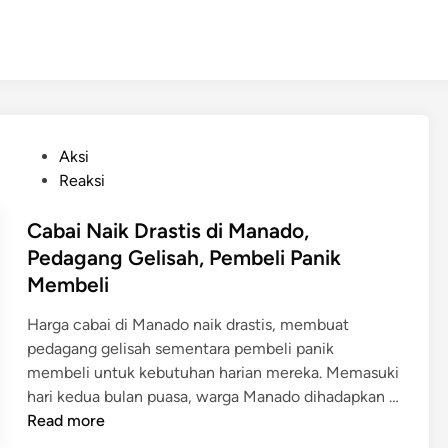
P
Aksi
o
Reaksi
s
t
Cabai Naik Drastis di Manado,
e
Pedagang Gelisah, Pembeli Panik
d
Membeli
i
n
Harga cabai di Manado naik drastis, membuat
pedagang gelisah sementara pembeli panik
membeli untuk kebutuhan harian mereka. Memasuki
hari kedua bulan puasa, warga Manado dihadapkan …
C
Read more
a