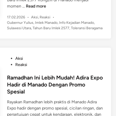
u
a
I
momen …
Read more
S
t
m
u
a
P
17.02.2026
•
Aksi
,
Reaksi
•
l
p
o
n
Gubernur Yulius
,
Imlek Manado
,
Info Kejadian Manado
,
e
e
s
Sulawesi Utara
,
Tahun Baru Imlek 2577
,
Toleransi Beragama
S
k
r
t
e
2
e
m
r
5
d
a
i
7
i
r
u
n
7
P
k
Aksi
s
K
o
e
Reaksi
U
o
s
t
n
n
t
Ramadhan Ini Lebih Mudah! Adira Expo
J
t
g
e
e
Hadir di Manado Dengan Promo
u
z
d
l
Spesial
k
i
i
a
S
l
n
n
Rayakan Ramadhan lebih praktis di Manado Adira
u
i
g
Expo hadir dengan promo spesial, cicilan ringan, dan
l
,
P
persetujuan cepat untuk kendaraan, elektronik, dan
u