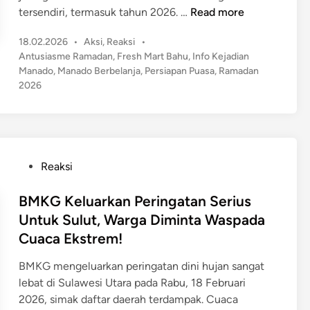
a
i
A
tersendiri, termasuk tahun 2026. …
Read more
s
i
n
n
i
k
P
18.02.2026
•
H
Aksi
,
Reaksi
•
t
o
a
o
Antusiasme Ramadan
,
Fresh Mart Bahu
,
Info Kejadian
a
u
n
s
n
Manado
,
Manado Berbelanja
,
Persiapan Puasa
,
Ramadan
r
s
a
t
2026
P
u
i
l
e
e
a
d
K
l
s
i
a
a
n
m
w
b
e
P
a
Reaksi
u
R
o
s
h
a
s
BMKG Keluarkan Peringatan Serius
a
a
m
t
n
Untuk Sulut, Warga Diminta Waspada
n
a
e
T
Cuaca Ekstrem!
M
d
d
i
a
a
i
m
BMKG mengeluarkan peringatan dini hujan sangat
n
n
n
u
lebat di Sulawesi Utara pada Rabu, 18 Februari
a
2
r
2026, simak daftar daerah terdampak. Cuaca
d