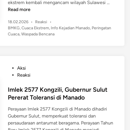
0
I
B
ekstrem kembali mengancam wilayah Sulawesi …
o
2
n
M
Read more
u
6
d
K
n
,
P
18.02.2026
•
Reaksi
•
o
G
t
o
W
BMKG
,
Cuaca Ekstrem
,
Info Kejadian Manado
,
Peringatan
n
K
u
s
Cuaca
,
Waspada Bencana
a
e
e
k
t
r
s
l
K
e
g
i
u
d
e
a
a
a
i
m
M
n
r
b
P
Aksi
a
k
a
o
Reaksi
n
a
l
s
a
n
i
t
Imlek 2577 Kongzili, Gubernur Sulut
d
P
N
e
Pererat Toleransi di Manado
o
e
o
d
S
r
r
Perayaan Imlek 2577 Kongzili di Manado dihadiri
i
e
i
m
Gubernur Sulut, memperkuat toleransi dan
n
r
n
a
persaudaraan antarumat beragama. Perayaan Tahun
b
g
l
Baru Imlek 2577 Kongzili di Manado menjadi