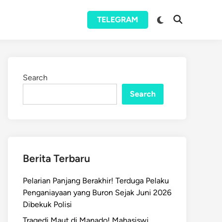
Switch
TELEGRAM
Open
to
Search
dark
mode
Search
Search
Berita Terbaru
Pelarian Panjang Berakhir! Terduga Pelaku
Penganiayaan yang Buron Sejak Juni 2026
Dibekuk Polisi
Tragedi Maut di Manado! Mahasiswi